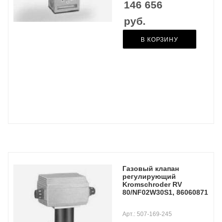
146 656
руб.
В КОРЗИНУ
Газовый клапан
регулирующий
Kromschroder RV
80/NF02W30S1, 86060871
Арт.: 507-169-245