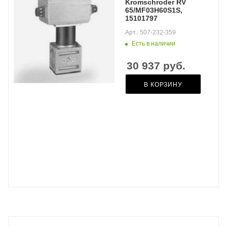
Kromschroder RV
65/MF03H60S1S,
15101797
Арт.: 507-232-359
Есть в наличии
30 937
руб.
В КОРЗИНУ