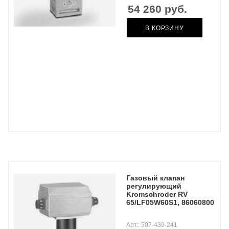
54 260
руб.
В КОРЗИНУ
Газовый клапан
регулирующий
Kromschroder RV
65/LF05W60S1, 86060800
Арт.: 507-439-241