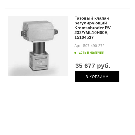
Газовый клапан
регулирующий
Kromschroder RV
232/YML10H60E,
15104537
Арт.: 507-490-272
Есть в наличии
35 677
руб.
В КОРЗИНУ