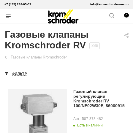
+7 (495) 268-05-03
info@kromschroder-rus.ru
0
Газовые клапаны
Kromschroder RV
286
Газовые клапаны Kromschroder
ФИЛЬТР
Газовый клапан
регулирующий
Kromschroder RV
100/NF02W30E, 86060915
Арт.: 507-373-482
Есть в наличии