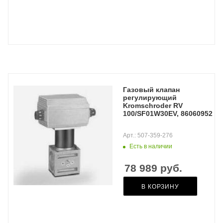
Газовый клапан
регулирующий
Kromschroder RV
100/SF01W30EV, 86060952
Арт.: 507-359-276
Есть в наличии
78 989
руб.
В КОРЗИНУ