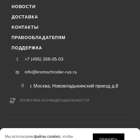
НОВОСТИ
ДОСТАВКА
КОНТАКТЫ
ПРАВООБЛАДАТЕЛЯМ
ПОДДЕРЖКА
+7 (495) 268-05-03
info@kromschroder-rus.ru
г. Москва, Нововладыкинский проезд д.8
ПОЛИТИКА КОНФИДЕНЦИАЛЬНОСТИ
2015-2026 © kromschroder-rus.ru — интернет-магазин
Мы используем
файлы cookies
, чтобы
информация на сайте «kromschroder-rus.ru» не является публичной офертой.
ПРИНЯТЬ