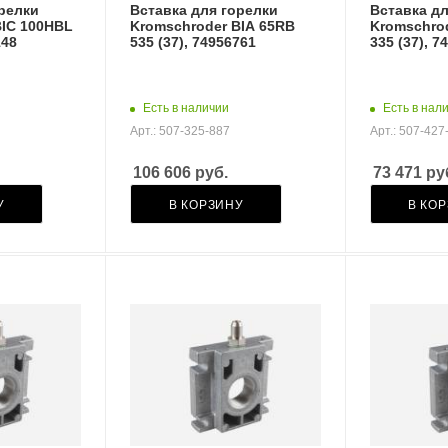
орелки
Вставка для горелки
Вставка дл
BIC 100HBL
Kromschroder BIA 65RB
Kromschro
148
535 (37), 74956761
335 (37), 7
Есть в наличии
Есть в нал
Арт.: 507-325-887
Арт.: 507-427
106 606
руб.
73 471
ру
У
В КОРЗИНУ
В КО