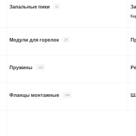
Запальные пики
З
42
Ке
Модули для горелок
П
29
Пружины
Р
100
Фланцы монтажные
Ш
188