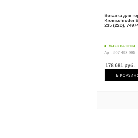
Вставка для г
Kromschroder 
235 (22D), 7497
Есть в наличии
Арт.: 507-493-995
178 681
руб.
В КОРЗИН