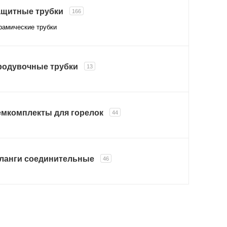
ащитные трубки
166
рамические трубки
родувочные трубки
13
емкомплекты для горелок
44
ланги соединительные
46