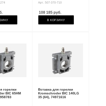
-274
Арт.: 507-370-710
б.
108 185
руб.
РЗИНУ
В КОРЗИНУ
я горелки
Вставка для горелки
der BIC 65HM
Kromschroder BIC 140LG
4958783
35 (64), 74971616