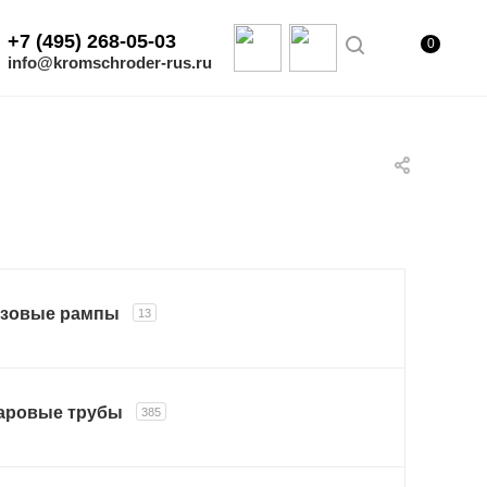
+7 (495) 268-05-03
0
info@kromschroder-rus.ru
азовые рампы
13
аровые трубы
385