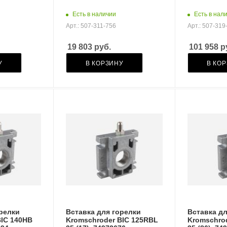
Есть в наличии
Есть в нал
Арт.: 507-311-756
Арт.: 507-319
19 803
руб.
101 958
р
У
В КОРЗИНУ
В КО
орелки
Вставка для горелки
Вставка дл
BIC 140HB
Kromschroder BIC 125RBL
Kromschro