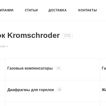
МПАНИИ
СТАТЬИ
ДОСТАВКА
КОНТАКТЫ
ок Kromschroder
2721
oder
Газовые компенсаторы
Г
34
Диафрагмы для горелок
Ж
38