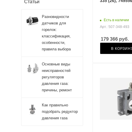
335 (26), 74955
Статьи
Разновидности
Есть в наличии
датчиков для
Арт.: 507-348-493
горелок:
классификация,
179 366
руб.
особенности,
В КОРЗИН
правила выбора
Основные виды
неисправностей
регуляторов
давления газа:
причины, ремонт
Как правильно
подобрать редуктор
давления газа