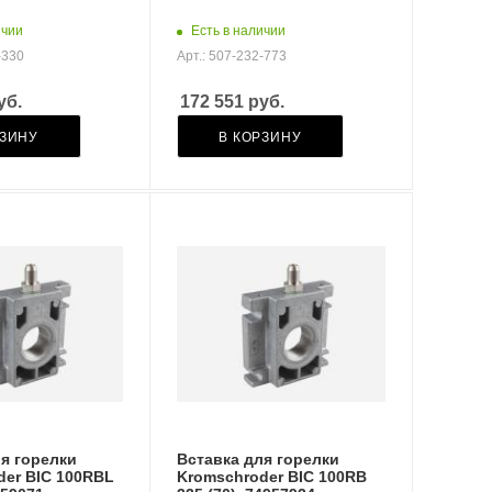
ичии
Есть в наличии
-330
Арт.: 507-232-773
уб.
172 551
руб.
РЗИНУ
В КОРЗИНУ
я горелки
Вставка для горелки
der BIC 100RBL
Kromschroder BIC 100RB