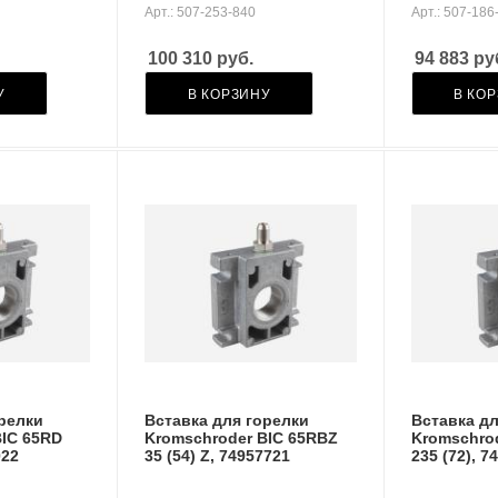
Арт.: 507-253-840
Арт.: 507-186
100 310
руб.
94 883
ру
У
В КОРЗИНУ
В КО
орелки
Вставка для горелки
Вставка дл
BIC 65RD
Kromschroder BIC 65RBZ
Kromschro
022
35 (54) Z, 74957721
235 (72), 7