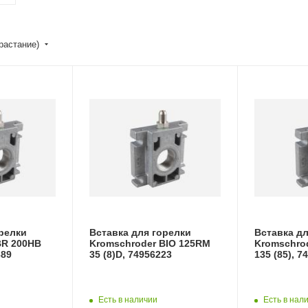
зрастание)
орелки
Вставка для горелки
Вставка дл
BR 200HB
Kromschroder BIO 125RM
Kromschro
689
35 (8)D, 74956223
135 (85), 7
Есть в наличии
Есть в нал