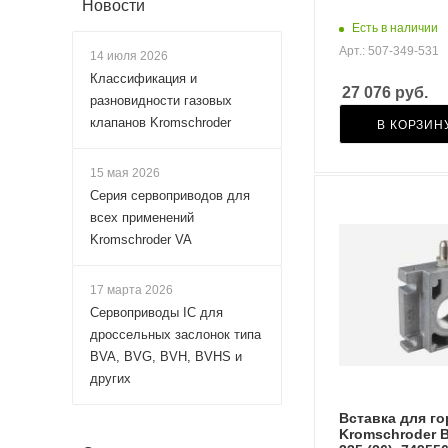
Новости
Есть в наличии
Арт.: 507-349-531
14 июля 2026
Классификация и
27 076
руб.
разновидности газовых
клапанов Kromschroder
В КОРЗИН
15 мая 2026
Серия сервоприводов для
всех применений
Kromschroder VA
17 марта 2026
Сервоприводы IC для
дроссельных заслонок типа
BVA, BVG, BVH, BVHS и
других
Вставка для г
Kromschroder 