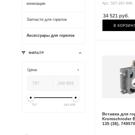
ионизации
Арт.: 507-267-496
34 521
руб.
Запчасти для горелок
В КОРЗИН
Аксессуары для горелок
ФИЛЬТР
Цена
757
240 859
Вставка для г
Kromschroder 
135 (38), 74957