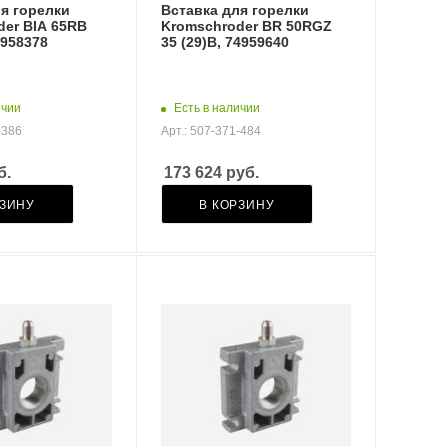
я горелки
Вставка для горелки
der BIA 65RB
Kromschroder BR 50RGZ
4958378
35 (29)B, 74959640
ичии
Есть в наличии
-386
Арт.: 507-371-484
б.
173 624
руб.
РЗИНУ
В КОРЗИНУ