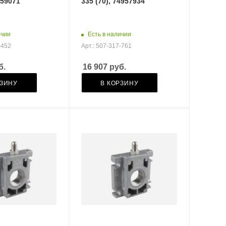
959071
335 (70), 74957934
ичии
Есть в наличии
-452
Арт.: 507-317-761
б.
16 907
руб.
РЗИНУ
В КОРЗИНУ