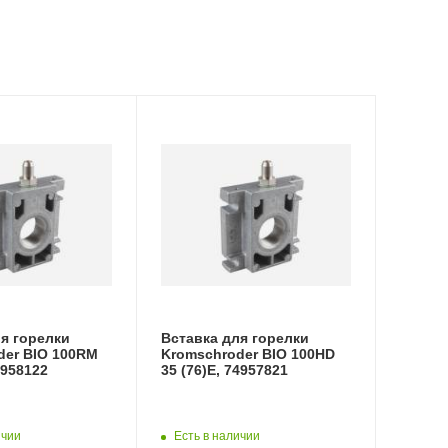
я горелки
Вставка для горелки
der BIO 100RM
Kromschroder BIO 100HD
4958122
35 (76)E, 74957821
ичии
Есть в наличии