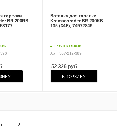
я горелки
Вставка для горелки
der BR 200RB
Kromschroder BR 200KB
958177
135 (34E), 74972849
ичии
Есть в наличии
-396
Арт.: 507-212-389
б.
52 326
руб.
РЗИНУ
В КОРЗИНУ
37