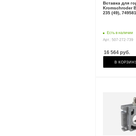
Вставка для г
Kromschroder 
235 (49), 74958
Есть в наличии
Арт.: 507-272-739
16 564
руб.
В КОРЗИН