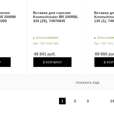
орелки
Вставка для горелки
Вставка дл
BR 200RM
Kromschroder BR 200RBL
Kromschro
4395
435 (25), 74970845
135 (1), 74
Есть в наличии
Есть в нал
Арт.: 507-446-309
Арт.: 507-101
48 841
руб.
69 660
ру
У
В КОРЗИНУ
В КО
ПОКАЗАТЬ ЕЩЕ
1
2
3
1