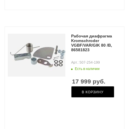
Рабочая диафрагма
Kromschroder
VGBF/VAR/GIK 80 /B,
86581823
Арт.: 507-254-199
Есть в наличии
17 999
руб.
В КОРЗИНУ