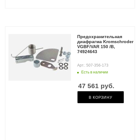
Предохранительная
диафрагма Kromschroder
VGBF/VAR 150 /B,
74924643
Арт.: 507-356-173
Есть в наличии
47 561
руб.
В КОРЗИНУ