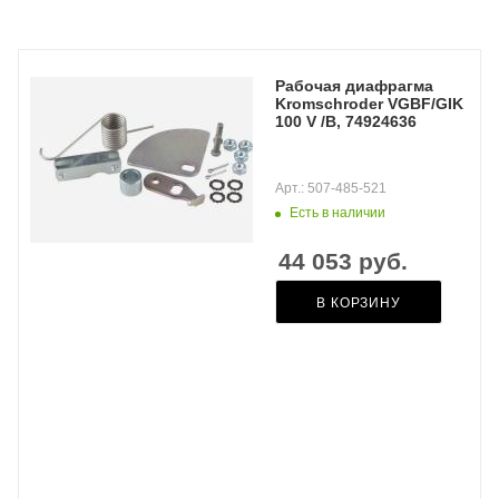
Рабочая диафрагма
Kromschroder VGBF/GIK
100 V /B, 74924636
Арт.: 507-485-521
Есть в наличии
44 053
руб.
В КОРЗИНУ