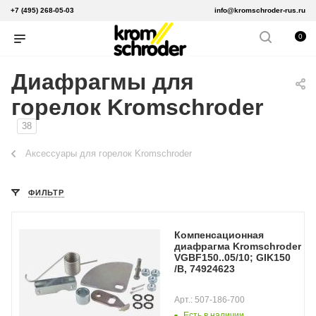
+7 (495) 268-05-03
info@kromschroder-rus.ru
0
Диафрагмы для
горелок Kromschroder
38
Аксессуары для горелок Kromschroder
ФИЛЬТР
Компенсационная
диафрагма Kromschroder
VGBF150..05/10; GIK150
/B, 74924623
Арт.: 507-186-700
Есть в наличии