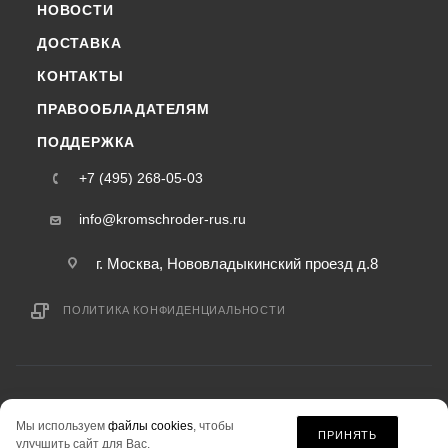
НОВОСТИ
ДОСТАВКА
КОНТАКТЫ
ПРАВООБЛАДАТЕЛЯМ
ПОДДЕРЖКА
+7 (495) 268-05-03
info@kromschroder-rus.ru
г. Москва, Нововладыкинский проезд д.8
ПОЛИТИКА КОНФИДЕНЦИАЛЬНОСТИ
2015-2026 © kromschroder-rus.ru — интернет-магазин
Мы используем
файлы cookies
, чтобы
информация на сайте «kromschroder-rus.ru» не является публичной офертой.
ПРИНЯТЬ
улучшить сайт для Вас.