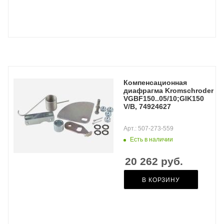
Компенсационная
диафрагма Kromschroder
VGBF150..05/10;GIK150
V/B, 74924627
Арт.: 507-273-559
Есть в наличии
20 262
руб.
В КОРЗИНУ