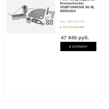
Kromschroder
VGBF/VAR/GIK 80 /B,
86581824
Арт.: 507-574-742
Есть в наличии
47 945
руб.
В КОРЗИНУ