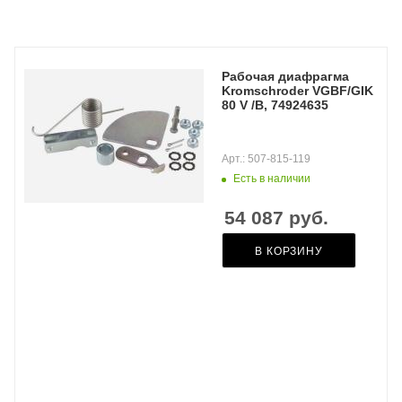
Рабочая диафрагма
Kromschroder VGBF/GIK
80 V /B, 74924635
Арт.: 507-815-119
Есть в наличии
54 087
руб.
В КОРЗИНУ