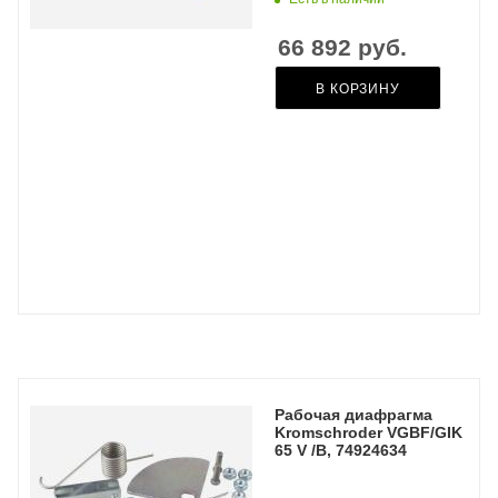
66 892
руб.
В КОРЗИНУ
Рабочая диафрагма
Kromschroder VGBF/GIK
65 V /B, 74924634