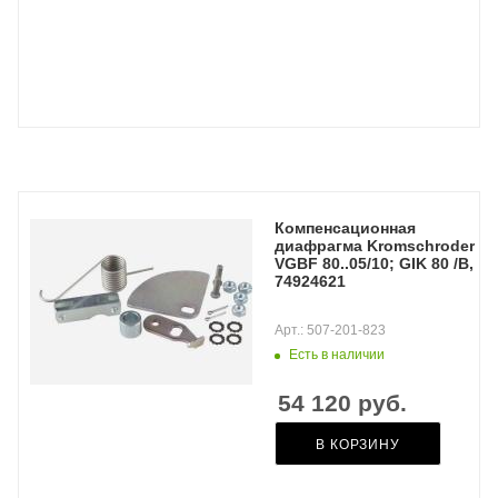
Компенсационная
диафрагма Kromschroder
VGBF 80..05/10; GIK 80 /B,
74924621
Арт.: 507-201-823
Есть в наличии
54 120
руб.
В КОРЗИНУ