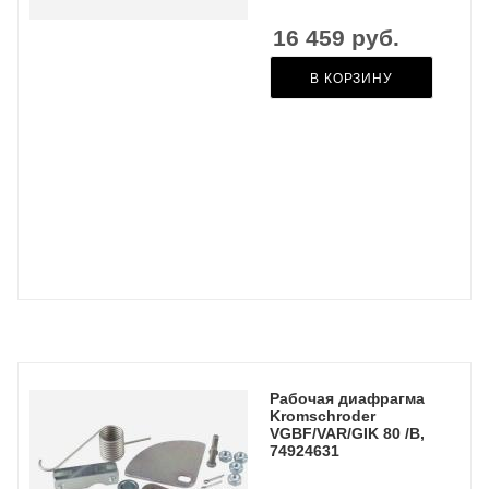
16 459
руб.
В КОРЗИНУ
Рабочая диафрагма
Kromschroder
VGBF/VAR/GIK 80 /B,
74924631