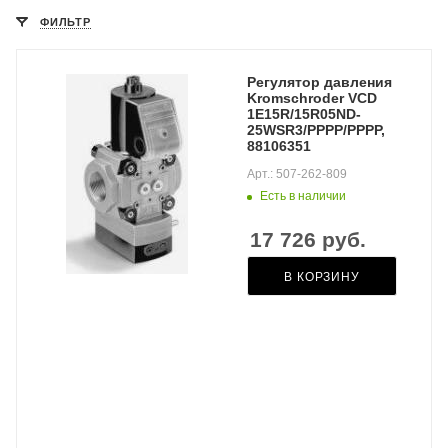
ФИЛЬТР
Регулятор давления
Kromschroder VCD
1E15R/15R05ND-
25WSR3/PPPP/PPPP,
88106351
Арт.: 507-262-809
Есть в наличии
17 726
руб.
В КОРЗИНУ