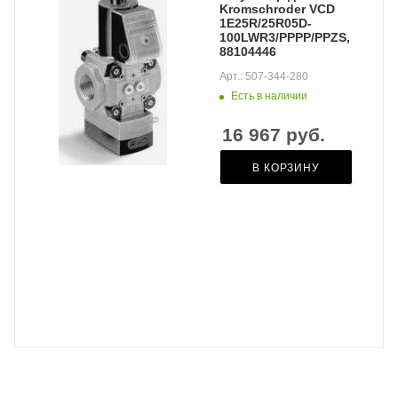
Kromschroder VCD
1E25R/25R05D-
100LWR3/PPPP/PPZS,
88104446
Арт.: 507-344-280
Есть в наличии
16 967
руб.
В КОРЗИНУ