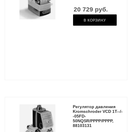
20 729
руб.
В КОРЗИНУ
Регулятор давления
Kromschroder VCD 1T--/-
-05FD-
50NQSR/PPPP/PPPP,
88103131