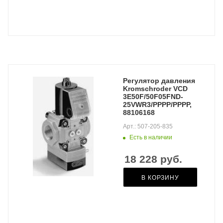
Регулятор давления
Kromschroder VCD
3E50F/50F05FND-
25VWR3/PPPP/PPPP,
88106168
Арт.: 507-205-835
Есть в наличии
18 228
руб.
В КОРЗИНУ