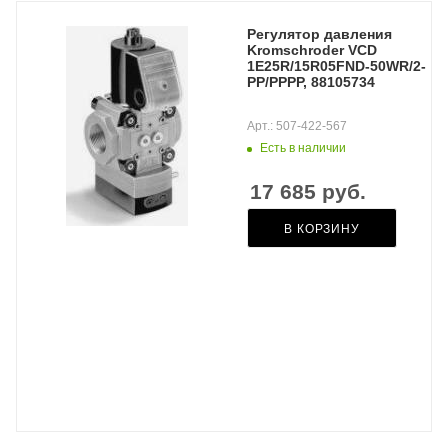
Регулятор давления
Kromschroder VCD
1E25R/15R05FND-50WR/2-
PP/PPPP, 88105734
Арт.: 507-422-567
Есть в наличии
17 685
руб.
В КОРЗИНУ