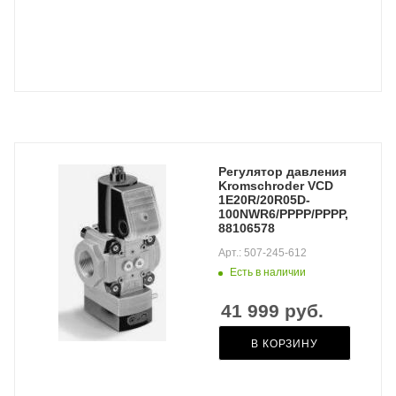
Регулятор давления
Kromschroder VCD
1E20R/20R05D-
100NWR6/PPPP/PPPP,
88106578
Арт.: 507-245-612
Есть в наличии
41 999
руб.
В КОРЗИНУ