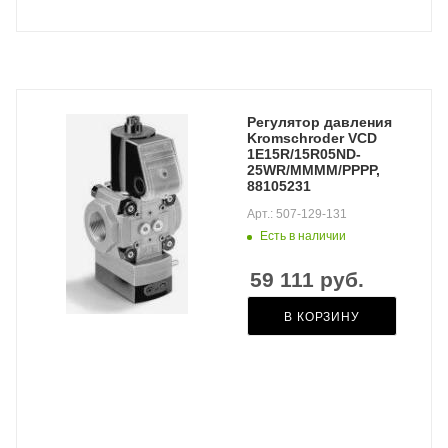
Регулятор давления
Kromschroder VCD
1E15R/15R05ND-
25WR/MMMM/PPPP,
88105231
Арт.: 507-129-131
Есть в наличии
59 111
руб.
В КОРЗИНУ