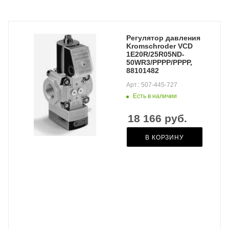
Регулятор давления
Kromschroder VCD
1E20R/25R05ND-
50WR3/PPPP/PPPP,
88101482
Арт.: 507-445-727
Есть в наличии
18 166
руб.
В КОРЗИНУ