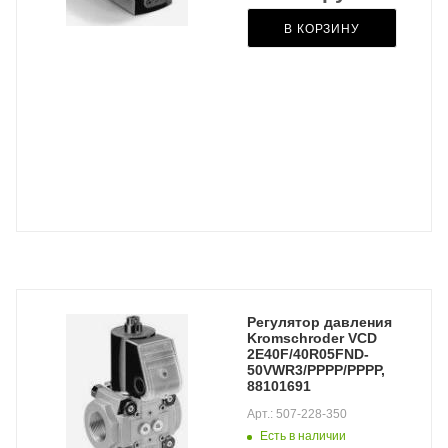
В КОРЗИНУ
Регулятор давления
Kromschroder VCD
2E40F/40R05FND-
50VWR3/PPPP/PPPP,
88101691
Арт.: 507-228-350
Есть в наличии