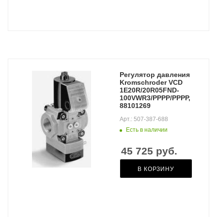
Регулятор давления
Kromschroder VCD
1E20R/20R05FND-
100VWR3/PPPP/PPPP,
88101269
Арт.: 507-387-688
Есть в наличии
45 725
руб.
В КОРЗИНУ