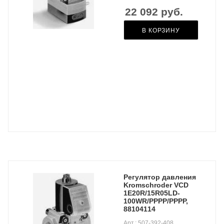
22 092
руб.
В КОРЗИНУ
Регулятор давления
Kromschroder VCD
1E20R/15R05LD-
100WR/PPPP/PPPP,
88104114
Арт.: 507-392-408