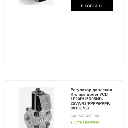
В КОРЗИНУ
Регулятор давления
Kromschroder VCD
1E20R/15R05ND-
25VWR3/PPPP/PPPP,
88101783
Арт.: 507-437-198
Есть в наличии