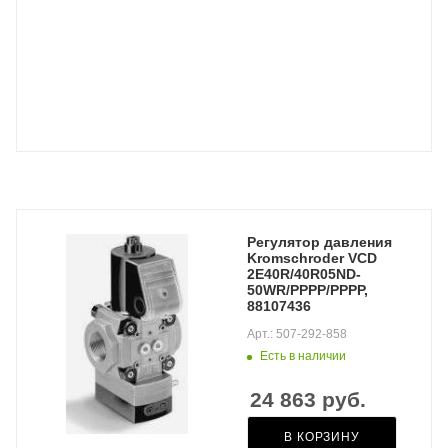
Регулятор давления
Kromschroder VCD
2E40R/40R05ND-
50WR/PPPP/PPPP,
88107436
Арт.: 507-292-858
Есть в наличии
24 863
руб.
В КОРЗИНУ