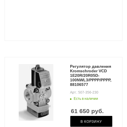
Регулятор давления
Kromschroder VCD
1E20R/20R05D-
100NWL3/PPPP/PPPP,
88106577
Арт.: 507-356-230
Есть в наличии
61 650
руб.
В КОРЗИНУ