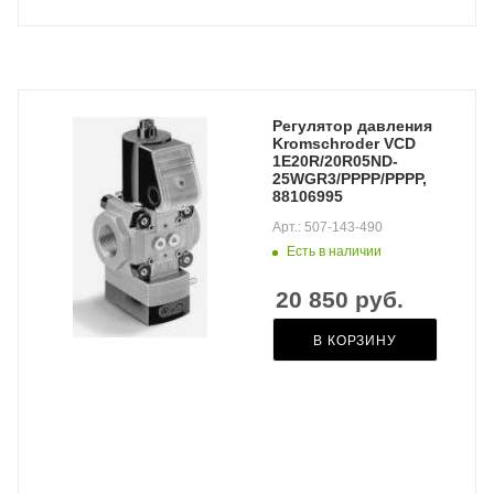
Регулятор давления
Kromschroder VCD
1E20R/20R05ND-
25WGR3/PPPP/PPPP,
88106995
Арт.: 507-143-490
Есть в наличии
20 850
руб.
В КОРЗИНУ