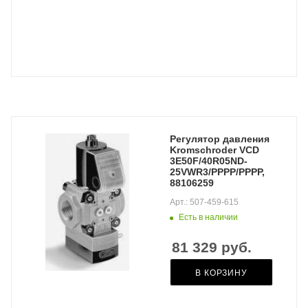
Регулятор давления
Kromschroder VCD
3E50F/40R05ND-
25VWR3/PPPP/PPPP,
88106259
Арт.: 507-459-615
Есть в наличии
81 329
руб.
В КОРЗИНУ