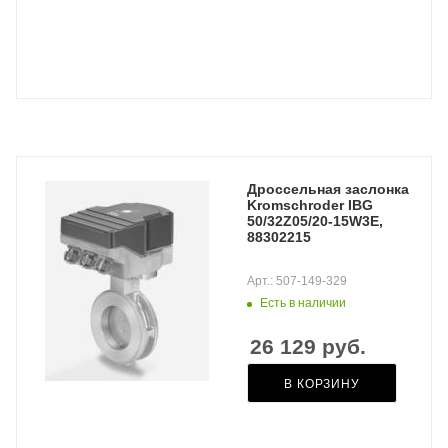
Дроссельная заслонка
Kromschroder IBG
50/32Z05/20-15W3E,
88302215
Арт.: 507-149-329
Есть в наличии
26 129
руб.
В КОРЗИНУ