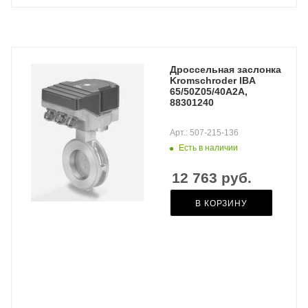
Дроссельная заслонка
Kromschroder IBA
65/50Z05/40A2A,
88301240
Арт.: 507-215-136
Есть в наличии
12 763
руб.
В КОРЗИНУ