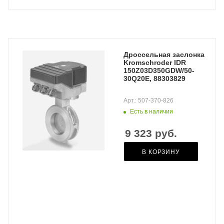
Дроссельная заслонка
Kromschroder IDR
150Z03D350GDW/50-
30Q20E, 88303829
Арт.: 507-370-826
Есть в наличии
9 323
руб.
В КОРЗИНУ