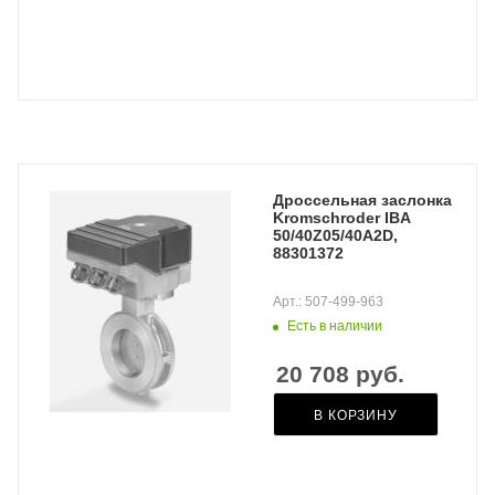
Дроссельная заслонка
Kromschroder IBA
50/40Z05/40A2D,
88301372
Арт.: 507-499-963
Есть в наличии
20 708
руб.
В КОРЗИНУ