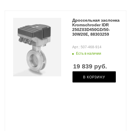
Дроссельная заслонка
Kromschroder IDR
250Z03D450GD/50-
30W20E, 88303259
Арт.: 507-468-914
Есть в наличии
19 839
руб.
В КОРЗИНУ