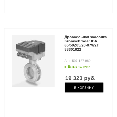
Дроссельная заслонка
Kromschroder IBA
65/50Z05/20-07W2T,
88301822
Арт.: 507-127-960
Есть в наличии
19 323
руб.
В КОРЗИНУ