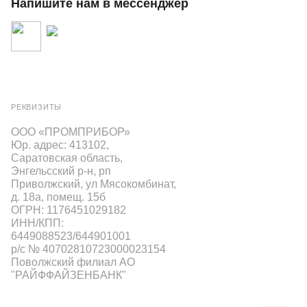
Напишите нам в мессенджер
РЕКВИЗИТЫ
ООО «ПРОМПРИБОР»
Юр. адрес: 413102,
Саратовская область,
Энгельсский р-н, рп
Приволжский, ул Мясокомбинат,
д. 18а, помещ. 15б
ОГРН: 1176451029182
ИНН/КПП:
6449088523/644901001
р/с № 40702810723000023154
Поволжский филиал АО
"РАЙФФАЙЗЕНБАНК"