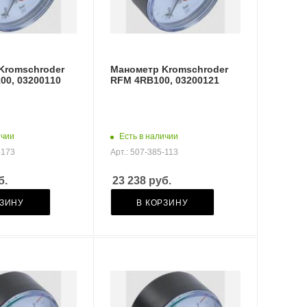
Kromschroder
Манометр Kromschroder
00, 03200110
RFM 4RB100, 03200121
ичии
Есть в наличии
-173
Арт.: 507-385-113
б.
23 238
руб.
РЗИНУ
В КОРЗИНУ