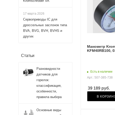
Kromschroder VA
17 марта 2026
Сервоприводы IC для
дроссельных заслонок типа
BVA, BVG, BVH, BVHS и
других
Манометр Krom
KFM40RB100, 0
Статьи
Разновидности
Есть в наличии
датчиков для
Арт.: 507-385-738
горелок:
классификация,
39 189
руб.
особенности,
В КОРЗИН
правила выбора
Основные виды