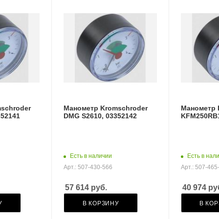
schroder
Манометр Kromschroder
Манометр 
352141
DMG S2610, 03352142
KFM250RB1
Есть в наличии
Есть в нал
Арт.: 507-430-566
Арт.: 507-465
57 614
руб.
40 974
ру
У
В КОРЗИНУ
В КО