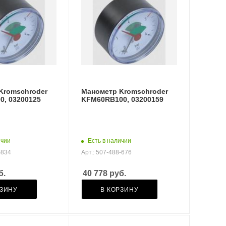
Kromschroder
Манометр Kromschroder
0, 03200125
KFM60RB100, 03200159
ичии
Есть в наличии
-834
Арт.: 507-488-676
б.
40 778
руб.
РЗИНУ
В КОРЗИНУ