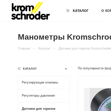
КАТАЛОГ
О КО
Манометры Kromschro
—
—
Главная
Каталог
Датчики для горелок Kromschrode
По популярности (во
КАТАЛОГ
Регулирующие клапаны
Регуляторы давления
Датчики для горелок