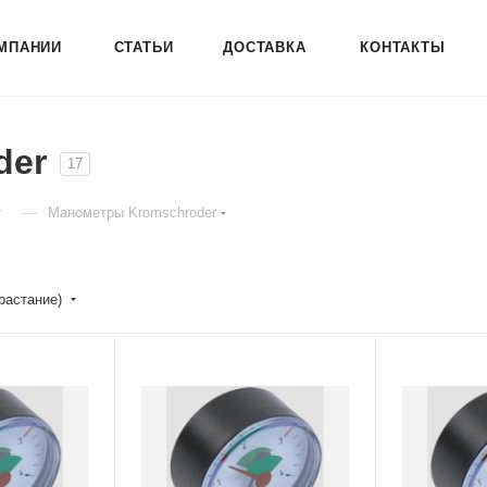
МПАНИИ
СТАТЬИ
ДОСТАВКА
КОНТАКТЫ
der
17
—
r
Манометры Kromschroder
зрастание)