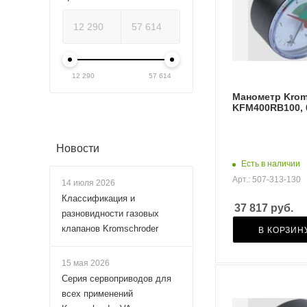
12 290
57 614
Манометр Krom
KFM400RB100, 
Новости
Есть в наличии
Арт.: 507-313-130
14 июля 2026
Классификация и
37 817
руб.
разновидности газовых
клапанов Kromschroder
В КОРЗИН
15 мая 2026
Серия сервоприводов для
всех применений