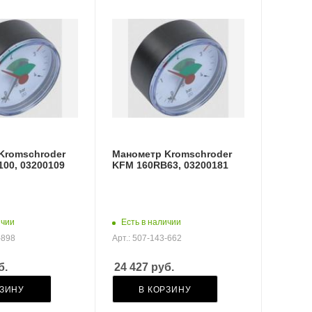
Kromschroder
Манометр Kromschroder
00, 03200109
KFM 160RB63, 03200181
ичии
Есть в наличии
-898
Арт.: 507-143-662
б.
24 427
руб.
РЗИНУ
В КОРЗИНУ