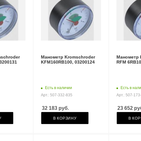
schroder
Манометр Kromschroder
Манометр 
3200131
KFM160RB100, 03200124
RFM 6RB10
Есть в наличии
Есть в нал
Арт.: 507-332-835
Арт.: 507-173
32 183
руб.
23 652
ру
У
В КОРЗИНУ
В КО