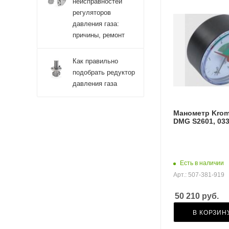
неисправностей
регуляторов
давления газа:
причины, ремонт
Как правильно
подобрать редуктор
давления газа
Манометр Krom
DMG S2601, 03
Есть в наличии
Арт.: 507-381-919
50 210
руб.
В КОРЗИН