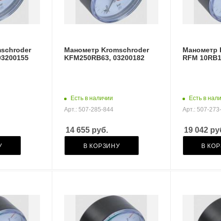
schroder
Манометр Kromschroder
Манометр 
03200155
KFM250RB63, 03200182
RFM 10RB1
Есть в наличии
Есть в нал
Арт.: 507-285-844
Арт.: 507-273
14 655
руб.
19 042
ру
У
В КОРЗИНУ
В КО