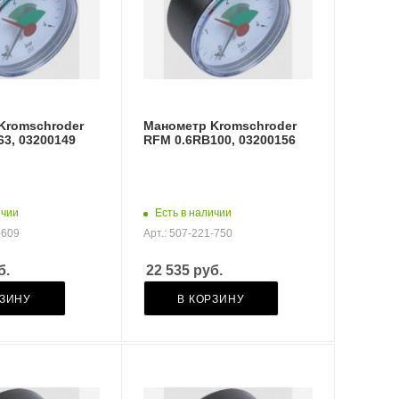
Kromschroder
Манометр Kromschroder
3, 03200149
RFM 0.6RB100, 03200156
ичии
Есть в наличии
-609
Арт.: 507-221-750
б.
22 535
руб.
РЗИНУ
В КОРЗИНУ