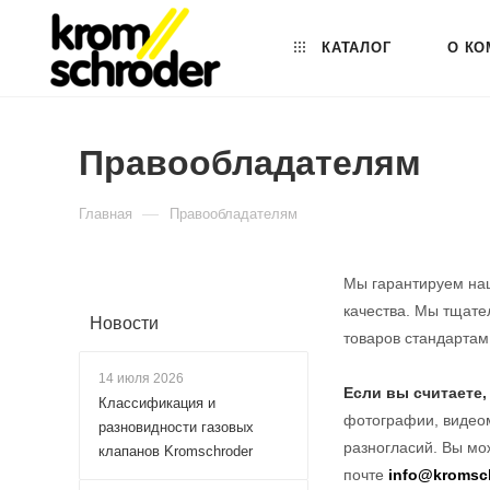
КАТАЛОГ
О КО
Правообладателям
—
Главная
Правообладателям
Мы гарантируем наш
качества. Мы тщате
Новости
товаров стандартам
14 июля 2026
Если вы считаете
Классификация и
фотографии, видеом
разновидности газовых
разногласий. Вы мо
клапанов Kromschroder
почте
info@kromsch