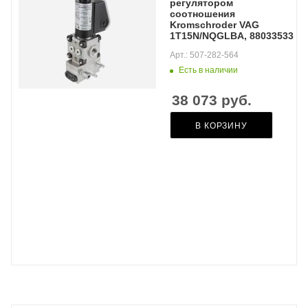
регулятором
соотношения
Kromschroder VAG
1T15N/NQGLBA, 88033533
Арт.: 507-282-564
Есть в наличии
38 073
руб.
В КОРЗИНУ