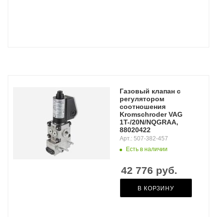
Газовый клапан с
регулятором
соотношения
Kromschroder VAG
1T-/20N/NQGRAA,
88020422
Арт.: 507-382-457
Есть в наличии
42 776
руб.
В КОРЗИНУ