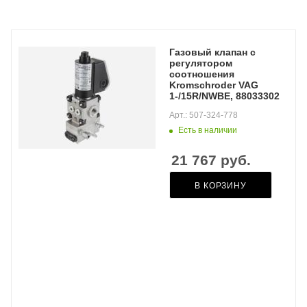
Газовый клапан с
регулятором
соотношения
Kromschroder VAG
1-/15R/NWBE, 88033302
Арт.: 507-324-778
Есть в наличии
21 767
руб.
В КОРЗИНУ