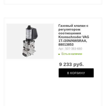
Газовый клапан с
регулятором
соотношения
Kromschroder VAG
1T-/20N/NWSRAA,
88013853
Арт.: 507-383-680
Есть в наличии
9 233
руб.
В КОРЗИНУ