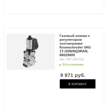
Газовый клапан с
регулятором
соотношения
Kromschroder VAG
1T-/20N/NQSRAN,
88029805
Арт.: 507-154-513
Есть в наличии
9 971
руб.
В КОРЗИНУ