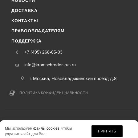
НОВОСТИ
ДОСТАВКА
КОНТАКТЫ
ПРАВООБЛАДАТЕЛЯМ
ПОДДЕРЖКА
+7 (495) 268-05-03
info@kromschroder-rus.ru
г. Москва, Нововладыкинский проезд д.8
ПОЛИТИКА КОНФИДЕНЦИАЛЬНОСТИ
2015-2026 © kromschroder-rus.ru — интернет-магазин
Мы используем
файлы cookies
, чтобы
информация на сайте «kromschroder-rus.ru» не является публичной офертой.
ПРИНЯТЬ
улучшить сайт для Вас.