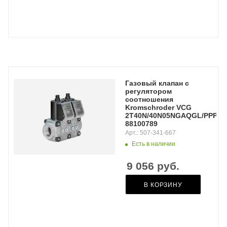
Газовый клапан с
регулятором
соотношения
Kromschroder VCG
2T40N/40N05NGAQGL/PPPP
88100789
Арт.: 507-341-667
Есть в наличии
9 056
руб.
В КОРЗИНУ