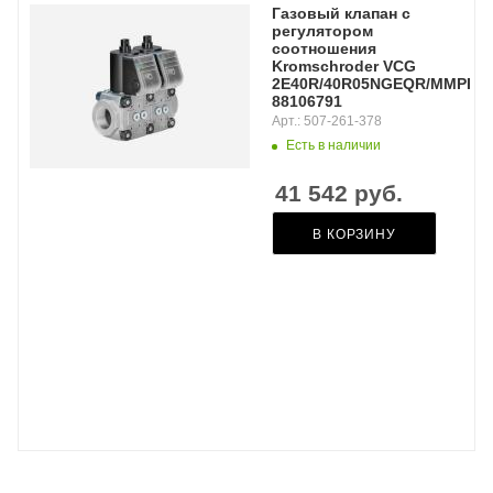
Газовый клапан с
регулятором
соотношения
Kromschroder VCG
2E40R/40R05NGEQR/MMPP/P
88106791
Арт.: 507-261-378
Есть в наличии
41 542
руб.
В КОРЗИНУ