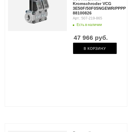
Kromschroder VCG
3E50F/50F05NGEWR/PPPP/PP
88100826
Арт.: 507-219-865
Есть в наличии
47 966
руб.
В КОРЗИНУ