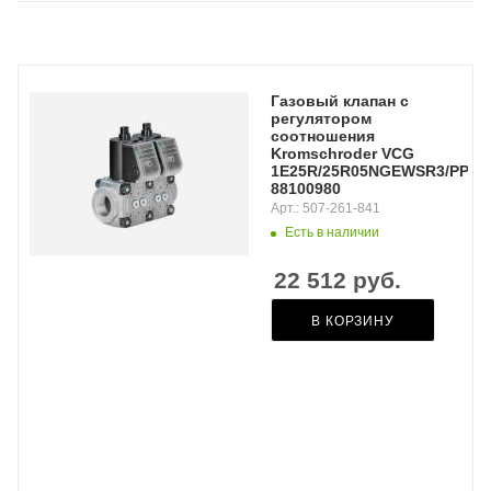
Газовый клапан с
регулятором
соотношения
Kromschroder VCG
1E25R/25R05NGEWSR3/PPPP/
88100980
Арт.: 507-261-841
Есть в наличии
22 512
руб.
В КОРЗИНУ