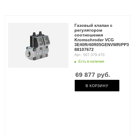
Газовый клапан с
регулятором
соотношения
Kromschroder VCG
3E40R/40R05GENVWR/PP3-/P
88107672
Арт.: 507-379-470
Есть в наличии
69 877
руб.
В КОРЗИНУ