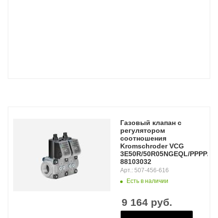
Газовый клапан с
регулятором
соотношения
Kromschroder VCG
3E50R/50R05NGEQL/PPPP/PP
88103032
Арт.: 507-456-616
Есть в наличии
9 164
руб.