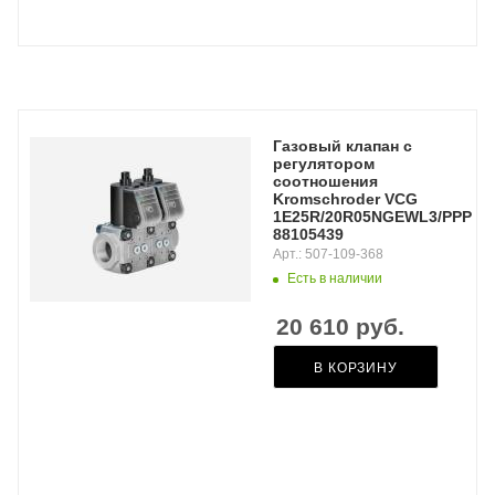
Газовый клапан с
регулятором
соотношения
Kromschroder VCG
1E25R/20R05NGEWL3/PPPP/P
88105439
Арт.: 507-109-368
Есть в наличии
20 610
руб.
В КОРЗИНУ