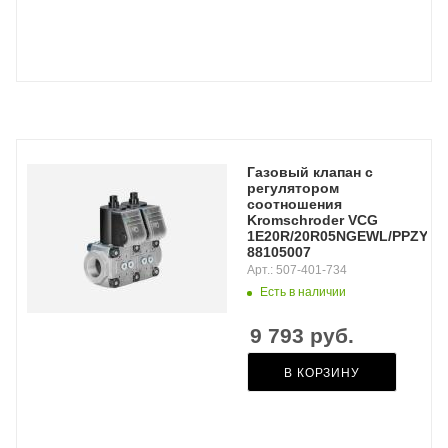
Газовый клапан с
регулятором
соотношения
Kromschroder VCG
1E20R/20R05NGEWL/PPZY/PP
88105007
Арт.: 507-401-734
Есть в наличии
9 793
руб.
В КОРЗИНУ