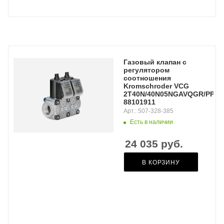
Газовый клапан с
регулятором
соотношения
Kromschroder VCG
2T40N/40N05NGAVQGR/PPPP/
88101911
Арт.: 507-328-385
Есть в наличии
24 035
руб.
В КОРЗИНУ