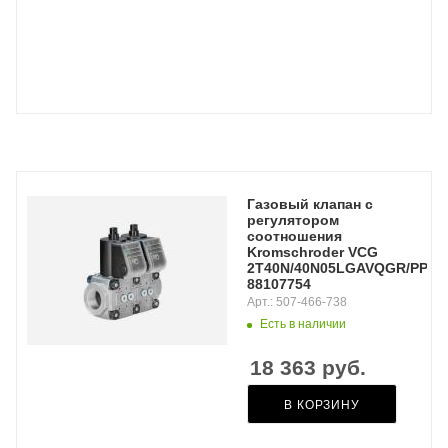
Газовый клапан с
регулятором
соотношения
Kromschroder VCG
2T40N/40N05LGAVQGR/PPPP/
88107754
Арт.: 507-466-738
Есть в наличии
18 363
руб.
В КОРЗИНУ