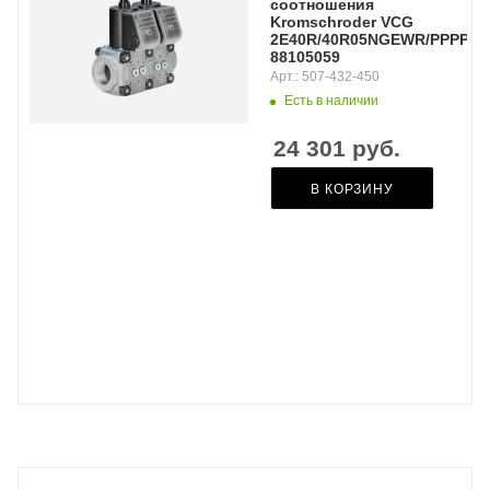
соотношения
Kromschroder VCG
2E40R/40R05NGEWR/PPPP/PP
88105059
Арт.: 507-432-450
Есть в наличии
24 301
руб.
В КОРЗИНУ