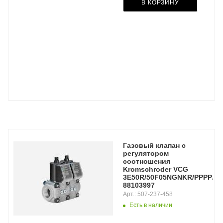
В КОРЗИНУ
Газовый клапан с
регулятором
соотношения
Kromschroder VCG
3E50R/50F05NGNKR/PPPP/PP
88103997
Арт.: 507-237-458
Есть в наличии