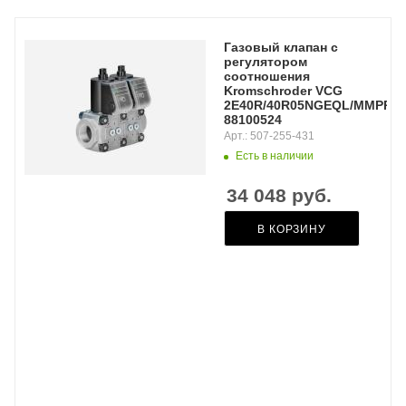
Газовый клапан с
регулятором
соотношения
Kromschroder VCG
2E40R/40R05NGEQL/MMPP/P
88100524
Арт.: 507-255-431
Есть в наличии
34 048
руб.
В КОРЗИНУ