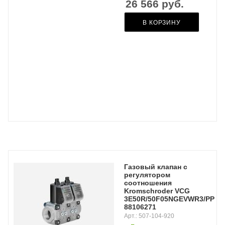
26 566
руб.
В КОРЗИНУ
Газовый клапан с
регулятором
соотношения
Kromschroder VCG
3E50R/50F05NGEVWR3/PPPP/
88106271
Арт.: 507-104-920