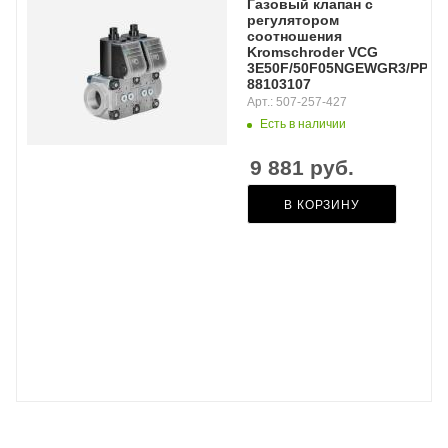
Газовый клапан с
регулятором
соотношения
Kromschroder VCG
3E50F/50F05NGEWGR3/PPPP/
88103107
Арт.: 507-257-427
Есть в наличии
9 881
руб.
В КОРЗИНУ