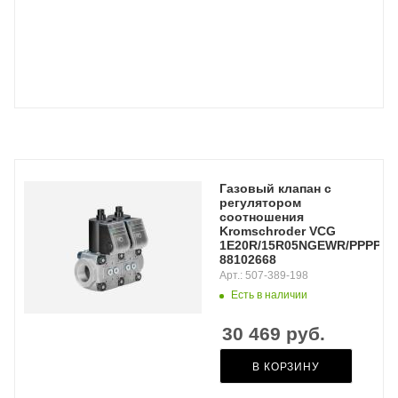
Газовый клапан с
регулятором
соотношения
Kromschroder VCG
1E20R/15R05NGEWR/PPPP/PP
88102668
Арт.: 507-389-198
Есть в наличии
30 469
руб.
В КОРЗИНУ