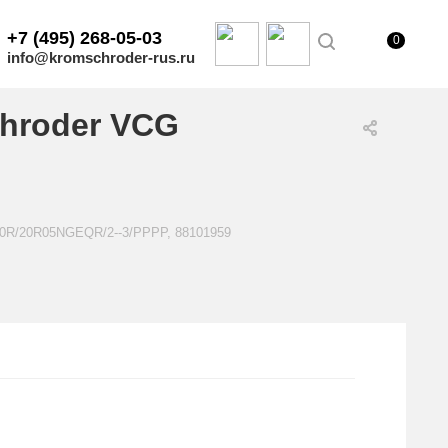
+7 (495) 268-05-03
0
info@kromschroder-rus.ru
hroder VCG
20R/20R05NGEQR/2--3/PPPP, 88101959