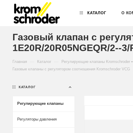
КАТАЛОГ
О КО
Газовый клапан с регул
1E20R/20R05NGEQR/2--3/
—
—
Главная
Каталог
Регулирующие клапаны Kromschroder
Газовые клапаны с регулятором соотношения Kromschroder VCG
КАТАЛОГ
Регулирующие клапаны
Регуляторы давления