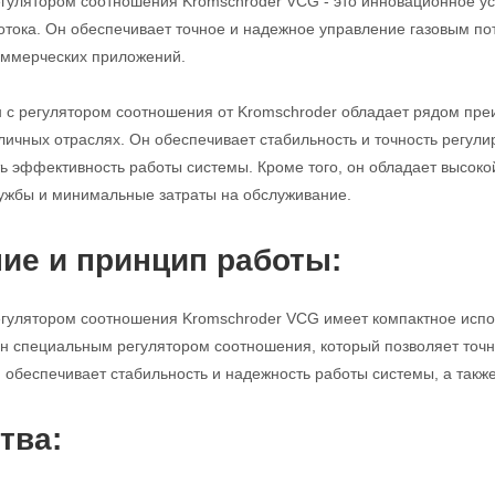
егулятором соотношения Kromschroder VCG - это инновационное ус
потока. Он обеспечивает точное и надежное управление газовым п
ммерческих приложений.
н с регулятором соотношения от Kromschroder обладает рядом пр
личных отраслях. Он обеспечивает стабильность и точность регулир
ь эффективность работы системы. Кроме того, он обладает высоко
ужбы и минимальные затраты на обслуживание.
ие и принцип работы:
егулятором соотношения Kromschroder VCG имеет компактное исполн
н специальным регулятором соотношения, который позволяет точно
н обеспечивает стабильность и надежность работы системы, а такж
тва: