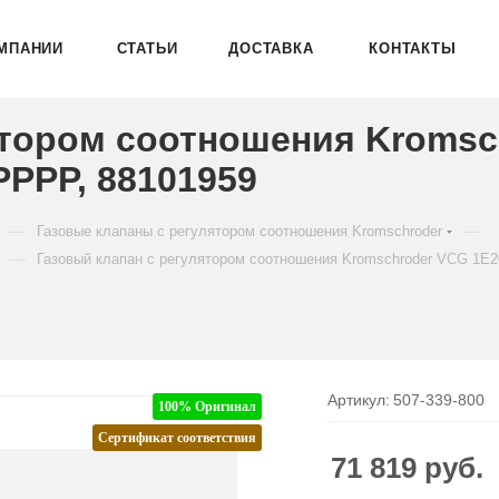
МПАНИИ
СТАТЬИ
ДОСТАВКА
КОНТАКТЫ
ятором соотношения Kromsc
PPPP, 88101959
—
—
Газовые клапаны с регулятором соотношения Kromschroder
—
Газовый клапан с регулятором соотношения Kromschroder VCG 1E
Артикул:
507-339-800
100% Оригинал
Сертификат соответствия
71 819
руб.