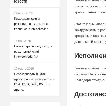
Газовый клапан с р
Новости
контроля газового 
промышленных и ко
14 июля 2026
Классификация и
Этот газовый клапа
разновидности газовых
клапанов Kromschroder
инструментом в раз
процессы и повысит
15 мая 2026
длительный срок сл
Серия сервоприводов для
всех применений
Исполнен
Kromschroder VA
Газовый клапан с р
17 марта 2026
систему. Он оснаще
Сервоприводы IC для
дроссельных заслонок типа
Благодаря этому, о
BVA, BVG, BVH, BVHS и
других
Достоинс