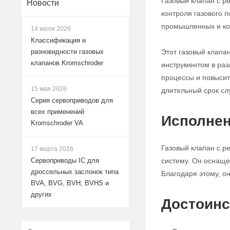
Газовый клапан с р
Новости
контроля газового 
промышленных и ко
14 июля 2026
Классификация и
Этот газовый клапа
разновидности газовых
клапанов Kromschroder
инструментом в раз
процессы и повысит
15 мая 2026
длительный срок сл
Серия сервоприводов для
всех применений
Исполнен
Kromschroder VA
Газовый клапан с р
17 марта 2026
систему. Он оснаще
Сервоприводы IC для
дроссельных заслонок типа
Благодаря этому, о
BVA, BVG, BVH, BVHS и
других
Достоинс