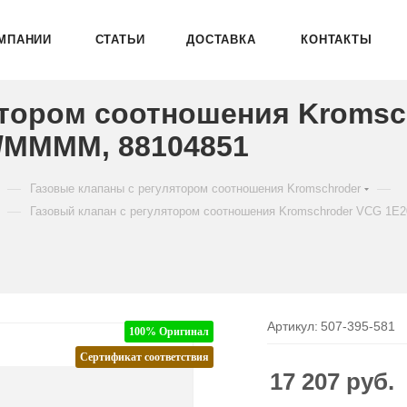
МПАНИИ
СТАТЬИ
ДОСТАВКА
КОНТАКТЫ
ятором соотношения Kromsc
/MMMM, 88104851
—
—
Газовые клапаны с регулятором соотношения Kromschroder
—
Газовый клапан с регулятором соотношения Kromschroder VCG 
Артикул:
507-395-581
100% Оригинал
Сертификат соответствия
17 207
руб.