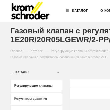
КАТАЛОГ
О КО
Газовый клапан с регул
1E20R/20R05LGEWR/2-PP
—
—
Главная
Каталог
Регулирующие клапаны Kromschroder
Газовые клапаны с регулятором соотношения Kromschroder VCG
КАТАЛОГ
Регулирующие клапаны
Регуляторы давления