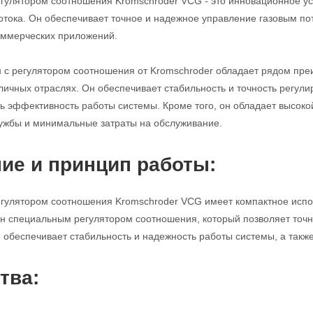
егулятором соотношения Kromschroder VCG - это инновационное ус
потока. Он обеспечивает точное и надежное управление газовым п
ммерческих приложений.
н с регулятором соотношения от Kromschroder обладает рядом пр
личных отраслях. Он обеспечивает стабильность и точность регулир
ь эффективность работы системы. Кроме того, он обладает высоко
ужбы и минимальные затраты на обслуживание.
ие и принцип работы:
егулятором соотношения Kromschroder VCG имеет компактное исполн
н специальным регулятором соотношения, который позволяет точно
н обеспечивает стабильность и надежность работы системы, а такж
тва: