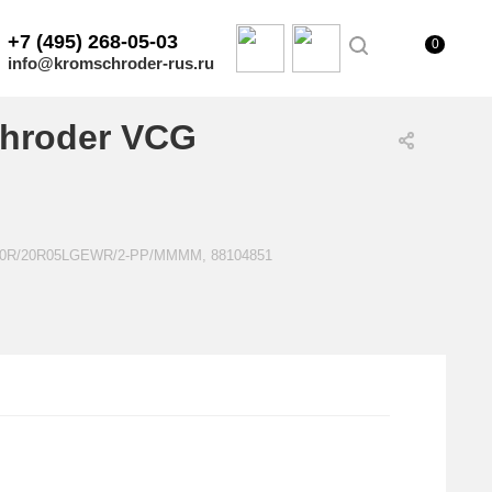
+7 (495) 268-05-03
0
info@kromschroder-rus.ru
hroder VCG
1E20R/20R05LGEWR/2-PP/MMMM, 88104851