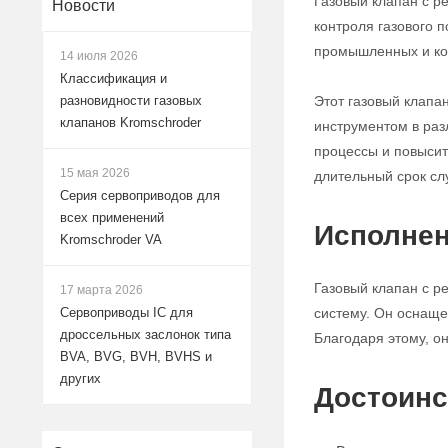
Газовый клапан с р
Новости
контроля газового 
промышленных и ко
14 июля 2026
Классификация и
Этот газовый клапа
разновидности газовых
клапанов Kromschroder
инструментом в раз
процессы и повысит
15 мая 2026
длительный срок сл
Серия сервоприводов для
всех применений
Исполнен
Kromschroder VA
Газовый клапан с р
17 марта 2026
систему. Он оснаще
Сервоприводы IC для
дроссельных заслонок типа
Благодаря этому, о
BVA, BVG, BVH, BVHS и
других
Достоинс