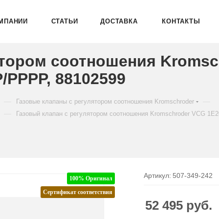
МПАНИИ
СТАТЬИ
ДОСТАВКА
КОНТАКТЫ
ятором соотношения Kromsc
PPPP, 88102599
—
—
Газовые клапаны с регулятором соотношения Kromschroder
—
Газовый клапан с регулятором соотношения Kromschroder VCG 1
Артикул:
507-349-242
100% Оригинал
Сертификат соответствия
52 495
руб.