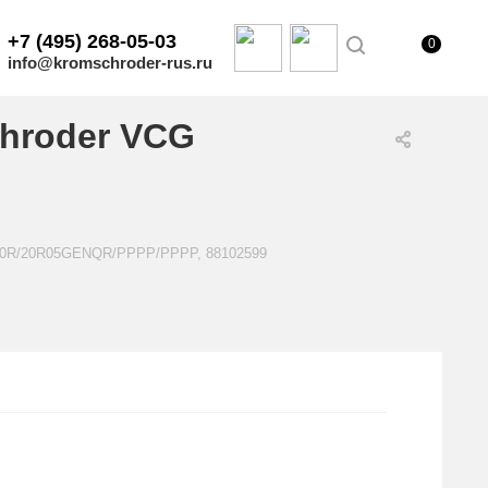
+7 (495) 268-05-03
0
info@kromschroder-rus.ru
hroder VCG
E20R/20R05GENQR/PPPP/PPPP, 88102599