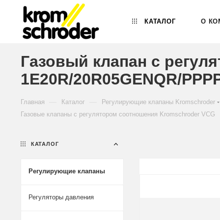
КАТАЛОГ
О КО
Газовый клапан с регул
1E20R/20R05GENQR/PPPP/
—
—
Главная
Каталог
Регулирующие клапаны Kromschroder
Газовые клапаны с регулятором соотношения Kromschroder VCG
КАТАЛОГ
Регулирующие клапаны
Регуляторы давления