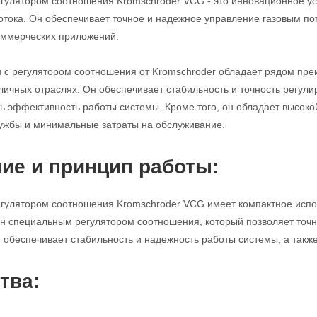
егулятором соотношения Kromschroder VCG - это инновационное ус
потока. Он обеспечивает точное и надежное управление газовым п
ммерческих приложений.
н с регулятором соотношения от Kromschroder обладает рядом пр
личных отраслях. Он обеспечивает стабильность и точность регулир
ь эффективность работы системы. Кроме того, он обладает высоко
ужбы и минимальные затраты на обслуживание.
ие и принцип работы:
егулятором соотношения Kromschroder VCG имеет компактное исполн
н специальным регулятором соотношения, который позволяет точно
н обеспечивает стабильность и надежность работы системы, а такж
тва: