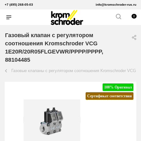
+7 (495) 268-05-03
info@kromschroder-rus.ru
0
Газовый клапан с регулятором
соотношения Kromschroder VCG
1E20R/20R05FLGEVWR/PPPP/PPPP,
88104485
Газовые клапаны с регулятором соотношения Kromschroder VCG
100% Оригинал
Сертификат соответствия