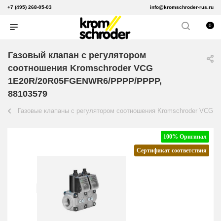
+7 (495) 268-05-03
info@kromschroder-rus.ru
0
Газовый клапан с регулятором
соотношения Kromschroder VCG
1E20R/20R05FGENWR6/PPPP/PPPP,
88103579
Газовые клапаны с регулятором соотношения Kromschroder VCG
100% Оригинал
Сертификат соответствия