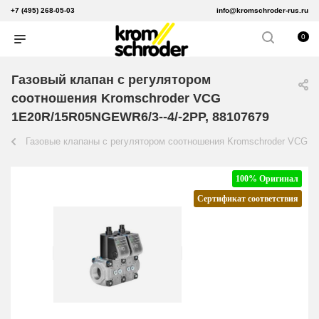
+7 (495) 268-05-03
info@kromschroder-rus.ru
0
Газовый клапан с регулятором
соотношения Kromschroder VCG
1E20R/15R05NGEWR6/3--4/-2PP, 88107679
Газовые клапаны с регулятором соотношения Kromschroder VCG
100% Оригинал
Сертификат соответствия