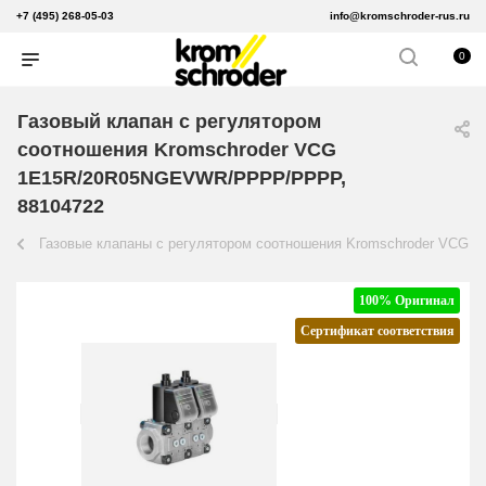
+7 (495) 268-05-03
info@kromschroder-rus.ru
0
Газовый клапан с регулятором
соотношения Kromschroder VCG
1E15R/20R05NGEVWR/PPPP/PPPP,
88104722
Газовые клапаны с регулятором соотношения Kromschroder VCG
100% Оригинал
Сертификат соответствия