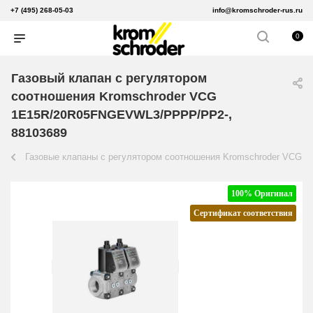
+7 (495) 268-05-03
info@kromschroder-rus.ru
0
Газовый клапан с регулятором
соотношения Kromschroder VCG
1E15R/20R05FNGEVWL3/PPPP/PP2-,
88103689
Газовые клапаны с регулятором соотношения Kromschroder VCG
100% Оригинал
Сертификат соответствия