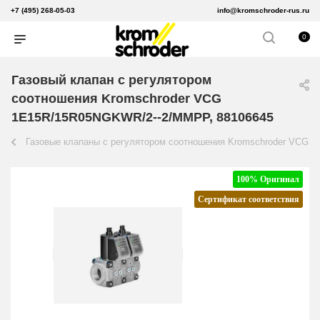
+7 (495) 268-05-03
info@kromschroder-rus.ru
0
Газовый клапан с регулятором
соотношения Kromschroder VCG
1E15R/15R05NGKWR/2--2/MMPP, 88106645
Газовые клапаны с регулятором соотношения Kromschroder VCG
100% Оригинал
Сертификат соответствия