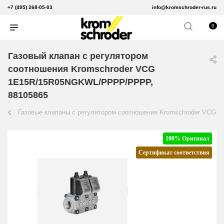
+7 (495) 268-05-03
info@kromschroder-rus.ru
0
Газовый клапан с регулятором
соотношения Kromschroder VCG
1E15R/15R05NGKWL/PPPP/PPPP,
88105865
Газовые клапаны с регулятором соотношения Kromschroder VCG
100% Оригинал
Сертификат соответствия