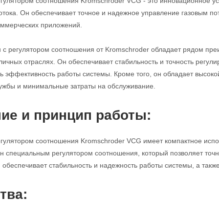
егулятором соотношения Kromschroder VCG - это инновационное ус
потока. Он обеспечивает точное и надежное управление газовым п
ммерческих приложений.
н с регулятором соотношения от Kromschroder обладает рядом пр
личных отраслях. Он обеспечивает стабильность и точность регулир
ь эффективность работы системы. Кроме того, он обладает высоко
ужбы и минимальные затраты на обслуживание.
ие и принцип работы:
егулятором соотношения Kromschroder VCG имеет компактное исполн
н специальным регулятором соотношения, который позволяет точно
н обеспечивает стабильность и надежность работы системы, а такж
тва: