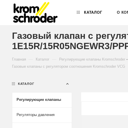
КАТАЛОГ
О КО
Газовый клапан с регул
1E15R/15R05NGEWR3/PPP
—
—
Главная
Каталог
Регулирующие клапаны Kromschroder
Газовые клапаны с регулятором соотношения Kromschroder VCG
КАТАЛОГ
Регулирующие клапаны
Регуляторы давления