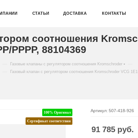
МПАНИИ
СТАТЬИ
ДОСТАВКА
КОНТАКТЫ
ятором соотношения Kromsc
P/PPPP, 88104369
—
—
Газовые клапаны с регулятором соотношения Kromschroder
—
Газовый клапан с регулятором соотношения Kromschroder VCG 
Артикул:
507-418-926
100% Оригинал
Сертификат соответствия
91 785
руб.