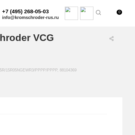
+7 (495) 268-05-03
0
info@kromschroder-rus.ru
hroder VCG
1E15R/15R05NGEWR3/PPPP/PPPP, 88104369