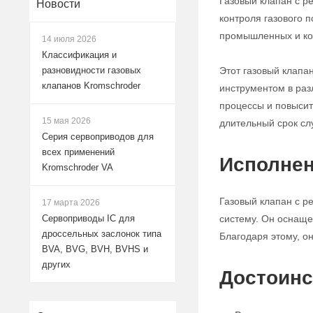
Газовый клапан с р
Новости
контроля газового 
промышленных и ко
14 июля 2026
Классификация и
Этот газовый клапа
разновидности газовых
клапанов Kromschroder
инструментом в раз
процессы и повысит
15 мая 2026
длительный срок сл
Серия сервоприводов для
всех применений
Исполнен
Kromschroder VA
Газовый клапан с р
17 марта 2026
систему. Он оснаще
Сервоприводы IC для
дроссельных заслонок типа
Благодаря этому, о
BVA, BVG, BVH, BVHS и
других
Достоинс