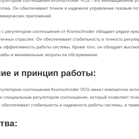
егулятором соотношения Kromschroder VCG - это инновационное ус
потока. Он обеспечивает точное и надежное управление газовым п
ммерческих приложений.
н с регулятором соотношения от Kromschroder обладает рядом пр
личных отраслях. Он обеспечивает стабильность и точность регулир
ь эффективность работы системы. Кроме того, он обладает высоко
ужбы и минимальные затраты на обслуживание.
ие и принцип работы:
егулятором соотношения Kromschroder VCG имеет компактное исполн
н специальным регулятором соотношения, который позволяет точно
н обеспечивает стабильность и надежность работы системы, а такж
тва: