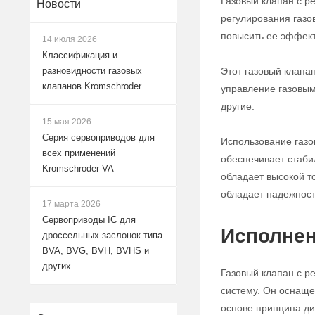
Газовый клапан с р
Новости
регулирования газо
повысить ее эффект
14 июля 2026
Классификация и
Этот газовый клапа
разновидности газовых
клапанов Kromschroder
управление газовым
другие.
15 мая 2026
Серия сервоприводов для
Использование газо
всех применений
обеспечивает стабил
Kromschroder VA
обладает высокой т
обладает надежност
17 марта 2026
Сервоприводы IC для
Исполнен
дроссельных заслонок типа
BVA, BVG, BVH, BVHS и
других
Газовый клапан с р
систему. Он оснаще
основе принципа ди