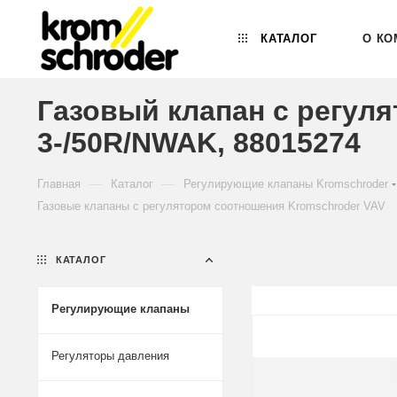
КАТАЛОГ
О КО
Газовый клапан с регул
3-/50R/NWAK, 88015274
—
—
Главная
Каталог
Регулирующие клапаны Kromschroder
Газовые клапаны с регулятором соотношения Kromschroder VAV
КАТАЛОГ
Регулирующие клапаны
Регуляторы давления