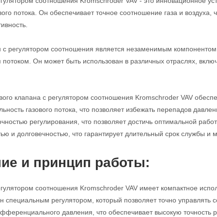
егулятором соотношения Kromschroder VAV - это инновационное ус
вого потока. Он обеспечивает точное соотношение газа и воздуха,
ивность.
н с регулятором соотношения является незаменимым компонентом 
 потоком. Он может быть использован в различных отраслях, вкл
вого клапана с регулятором соотношения Kromschroder VAV обесп
ьность газового потока, что позволяет избежать перепадов давлен
очностью регулирования, что позволяет достичь оптимальной работы
ью и долговечностью, что гарантирует длительный срок службы и
ие и принцип работы:
егулятором соотношения Kromschroder VAV имеет компактное испол
н специальным регулятором, который позволяет точно управлять с
фференциального давления, что обеспечивает высокую точность р