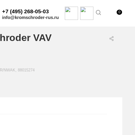
+7 (495) 268-05-03
0
info@kromschroder-rus.ru
hroder VAV
50R/NWAK, 88015274