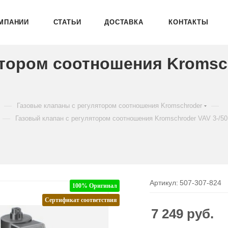
МПАНИИ
СТАТЬИ
ДОСТАВКА
КОНТАКТЫ
ятором соотношения Kromsc
—
—
Газовые клапаны с регулятором соотношения Kromschroder
—
Газовый клапан с регулятором соотношения Kromschroder VAV 3-/
Артикул:
507-307-824
100% Оригинал
Сертификат соответствия
7 249
руб.