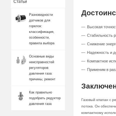
Статьи
Достоинс
Разновидности
датчиков для
горелок:
Высокая точност
классификация,
Стабильность 
особенности,
правила выбора
Снижение энерг
Надежность и д
Основные виды
Компактное исп
неисправностей
регуляторов
Применим в ра
давления газа:
причины, ремонт
Заключен
Как правильно
подобрать редуктор
Газовый клапан с р
давления газа
потока. Он обеспеч
компактному исполн