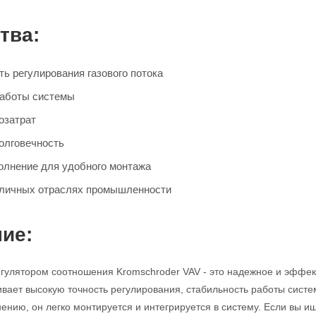
тва:
ь регулирования газового потока
работы системы
озатрат
олговечность
олнение для удобного монтажа
зличных отраслях промышленности
ие:
егулятором соотношения Kromschroder VAV - это надежное и эффек
ивает высокую точность регулирования, стабильность работы систе
ению, он легко монтируется и интегрируется в систему. Если вы