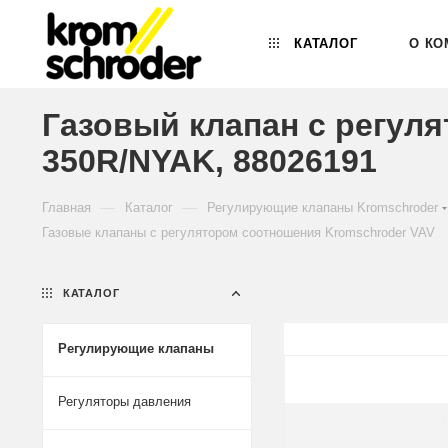
КАТАЛОГ
О КО
Газовый клапан с регул
350R/NYAK, 88026191
—
—
Главная
Каталог
Регулирующие клапаны Kromschroder
Газовые клапаны с регулятором соотношения Kromschroder VAV
КАТАЛОГ
Регулирующие клапаны
Регуляторы давления