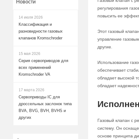
Газовый клапан с р
Новости
регулирования газо
повысить ее эффект
14 июля 2026
Классификация и
Этот газовый клапа
разновидности газовых
клапанов Kromschroder
управление газовым
другие.
15 мая 2026
Серия сервоприводов для
Использование газо
всех применений
обеспечивает стабил
Kromschroder VA
обладает высокой т
обладает надежност
17 марта 2026
Сервоприводы IC для
Исполнен
дроссельных заслонок типа
BVA, BVG, BVH, BVHS и
других
Газовый клапан с р
систему. Он оснаще
основе принципа ди