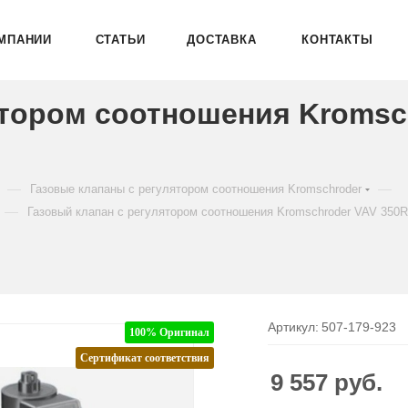
МПАНИИ
СТАТЬИ
ДОСТАВКА
КОНТАКТЫ
ятором соотношения Kromsc
—
—
Газовые клапаны с регулятором соотношения Kromschroder
—
Газовый клапан с регулятором соотношения Kromschroder VAV 350
Артикул:
507-179-923
100% Оригинал
Сертификат соответствия
9 557
руб.