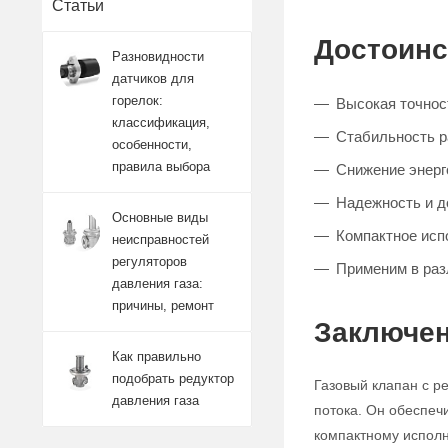
Статьи
Достоинс
Разновидности
датчиков для
горелок:
Высокая точност
классификация,
Стабильность 
особенности,
правила выбора
Снижение энерг
Надежность и д
Основные виды
Компактное исп
неисправностей
регуляторов
Применим в ра
давления газа:
причины, ремонт
Заключен
Как правильно
подобрать редуктор
Газовый клапан с р
давления газа
потока. Он обеспеч
компактному исполн