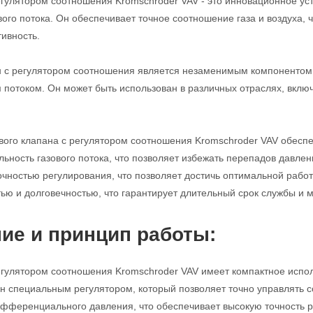
егулятором соотношения Kromschroder VAV - это инновационное ус
вого потока. Он обеспечивает точное соотношение газа и воздуха,
ивность.
н с регулятором соотношения является незаменимым компонентом 
 потоком. Он может быть использован в различных отраслях, вкл
вого клапана с регулятором соотношения Kromschroder VAV обесп
ьность газового потока, что позволяет избежать перепадов давлен
очностью регулирования, что позволяет достичь оптимальной работы
ью и долговечностью, что гарантирует длительный срок службы и
ие и принцип работы:
егулятором соотношения Kromschroder VAV имеет компактное испол
н специальным регулятором, который позволяет точно управлять с
фференциального давления, что обеспечивает высокую точность р