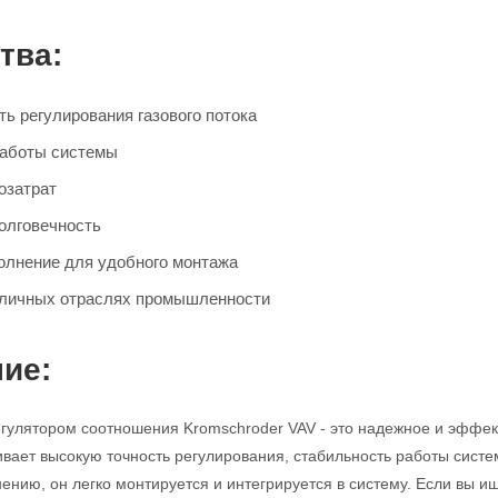
тва:
ь регулирования газового потока
работы системы
озатрат
олговечность
олнение для удобного монтажа
зличных отраслях промышленности
ие:
егулятором соотношения Kromschroder VAV - это надежное и эффек
ивает высокую точность регулирования, стабильность работы систе
ению, он легко монтируется и интегрируется в систему. Если вы