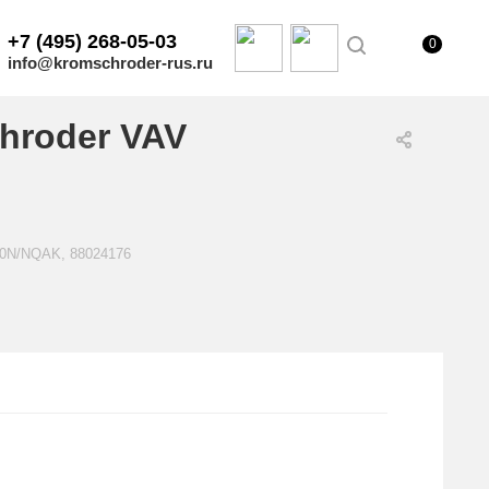
+7 (495) 268-05-03
0
info@kromschroder-rus.ru
hroder VAV
40N/NQAK, 88024176