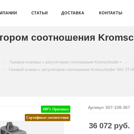
МПАНИИ
СТАТЬИ
ДОСТАВКА
КОНТАКТЫ
ятором соотношения Kromsc
—
—
Газовые клапаны с регулятором соотношения Kromschroder
—
Газовый клапан с регулятором соотношения Kromschroder VAV 2T-/
Артикул:
507-108-367
100% Оригинал
Сертификат соответствия
36 072
руб.