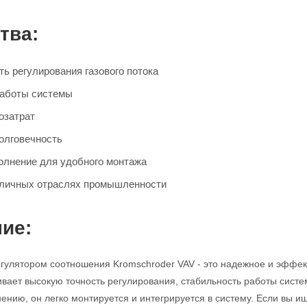
тва:
ь регулирования газового потока
работы системы
озатрат
олговечность
олнение для удобного монтажа
зличных отраслях промышленности
ие:
егулятором соотношения Kromschroder VAV - это надежное и эффек
ивает высокую точность регулирования, стабильность работы систе
ению, он легко монтируется и интегрируется в систему. Если вы