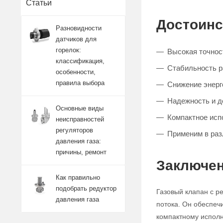
Статьи
Достоинс
Разновидности
датчиков для
горелок:
Высокая точност
классификация,
Стабильность 
особенности,
правила выбора
Снижение энерг
Надежность и д
Основные виды
Компактное исп
неисправностей
регуляторов
Применим в ра
давления газа:
причины, ремонт
Заключен
Как правильно
подобрать редуктор
Газовый клапан с р
давления газа
потока. Он обеспеч
компактному исполн