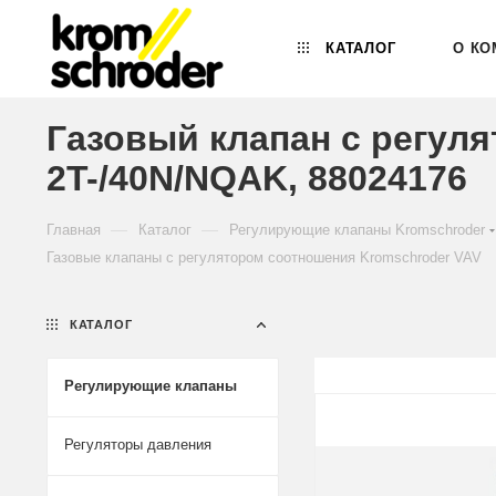
КАТАЛОГ
О КО
Газовый клапан с регул
2T-/40N/NQAK, 88024176
—
—
Главная
Каталог
Регулирующие клапаны Kromschroder
Газовые клапаны с регулятором соотношения Kromschroder VAV
КАТАЛОГ
Регулирующие клапаны
Регуляторы давления