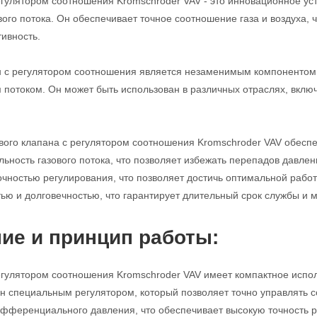
егулятором соотношения Kromschroder VAV - это инновационное ус
вого потока. Он обеспечивает точное соотношение газа и воздуха,
ивность.
н с регулятором соотношения является незаменимым компонентом 
 потоком. Он может быть использован в различных отраслях, вкл
вого клапана с регулятором соотношения Kromschroder VAV обесп
ьность газового потока, что позволяет избежать перепадов давлен
очностью регулирования, что позволяет достичь оптимальной работы
ью и долговечностью, что гарантирует длительный срок службы и
ие и принцип работы:
егулятором соотношения Kromschroder VAV имеет компактное испол
н специальным регулятором, который позволяет точно управлять с
фференциального давления, что обеспечивает высокую точность р