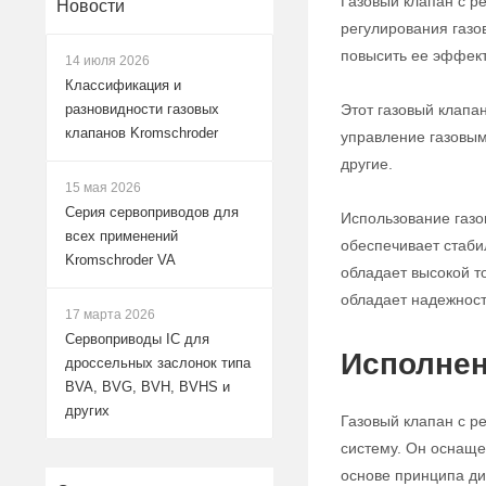
Газовый клапан с р
Новости
регулирования газо
повысить ее эффект
14 июля 2026
Классификация и
Этот газовый клапа
разновидности газовых
клапанов Kromschroder
управление газовым
другие.
15 мая 2026
Серия сервоприводов для
Использование газо
всех применений
обеспечивает стабил
Kromschroder VA
обладает высокой т
обладает надежност
17 марта 2026
Сервоприводы IC для
Исполнен
дроссельных заслонок типа
BVA, BVG, BVH, BVHS и
других
Газовый клапан с р
систему. Он оснаще
основе принципа ди