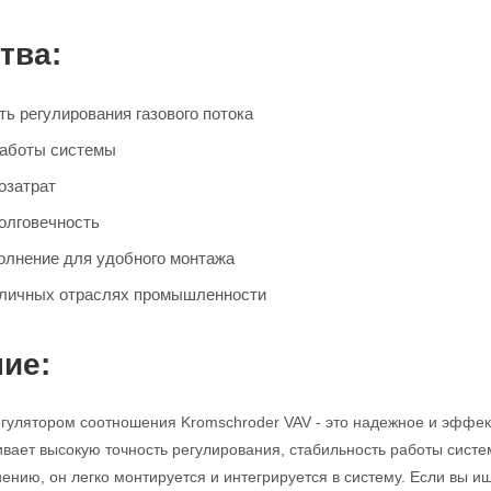
тва:
ь регулирования газового потока
работы системы
озатрат
олговечность
олнение для удобного монтажа
зличных отраслях промышленности
ие:
егулятором соотношения Kromschroder VAV - это надежное и эффек
ивает высокую точность регулирования, стабильность работы систе
ению, он легко монтируется и интегрируется в систему. Если вы