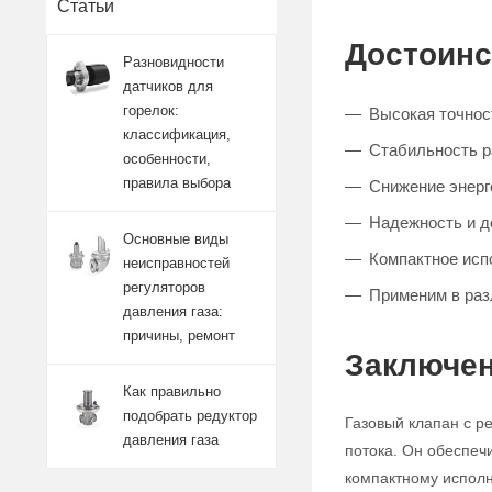
Статьи
Достоинс
Разновидности
датчиков для
горелок:
Высокая точност
классификация,
Стабильность 
особенности,
правила выбора
Снижение энерг
Надежность и д
Основные виды
Компактное исп
неисправностей
регуляторов
Применим в ра
давления газа:
причины, ремонт
Заключен
Как правильно
подобрать редуктор
Газовый клапан с р
давления газа
потока. Он обеспеч
компактному исполн