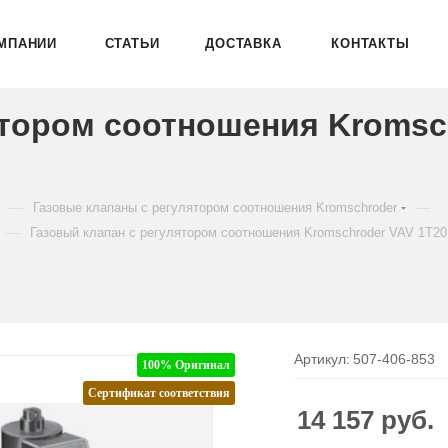
МПАНИИ
СТАТЬИ
ДОСТАВКА
КОНТАКТЫ
ятором соотношения Kromsc
9
—
—
Газовые клапаны с регулятором соотношения Kromschroder
—
Газовый клапан с регулятором соотношения Kromschroder VAV 1T2
Артикул:
507-406-853
100% Оригинал
Сертификат соответствия
14 157
руб.