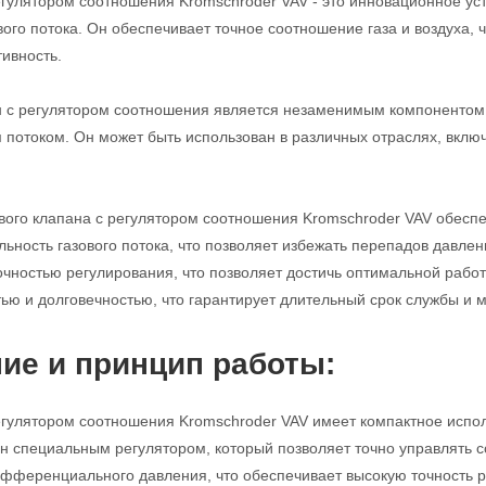
егулятором соотношения Kromschroder VAV - это инновационное ус
вого потока. Он обеспечивает точное соотношение газа и воздуха,
ивность.
н с регулятором соотношения является незаменимым компонентом 
 потоком. Он может быть использован в различных отраслях, вкл
вого клапана с регулятором соотношения Kromschroder VAV обесп
ьность газового потока, что позволяет избежать перепадов давлен
очностью регулирования, что позволяет достичь оптимальной работы
ью и долговечностью, что гарантирует длительный срок службы и
ие и принцип работы:
егулятором соотношения Kromschroder VAV имеет компактное испол
н специальным регулятором, который позволяет точно управлять с
фференциального давления, что обеспечивает высокую точность р