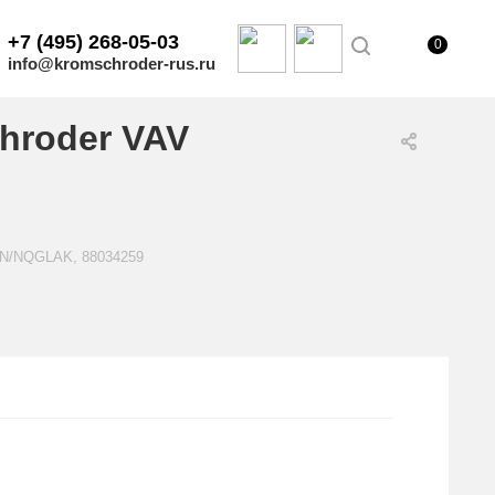
+7 (495) 268-05-03
0
info@kromschroder-rus.ru
hroder VAV
0N/NQGLAK, 88034259