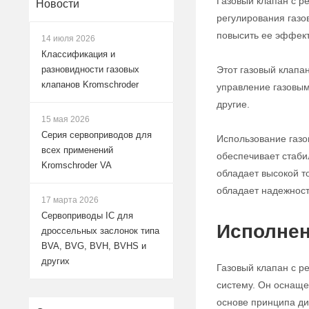
Газовый клапан с р
Новости
регулирования газо
повысить ее эффект
14 июля 2026
Классификация и
Этот газовый клапа
разновидности газовых
клапанов Kromschroder
управление газовым
другие.
15 мая 2026
Серия сервоприводов для
Использование газо
всех применений
обеспечивает стабил
Kromschroder VA
обладает высокой т
обладает надежност
17 марта 2026
Сервоприводы IC для
Исполнен
дроссельных заслонок типа
BVA, BVG, BVH, BVHS и
других
Газовый клапан с р
систему. Он оснаще
основе принципа ди