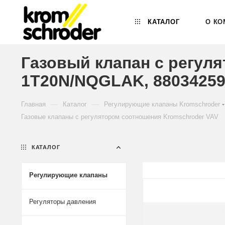
КАТАЛОГ
О КО
Газовый клапан с регул
1T20N/NQGLAK, 8803425
—
—
Главная
Каталог
Регулирующие клапаны Kromschroder
Газовые клапаны с регулятором соотношения Kromschroder VAV
КАТАЛОГ
Регулирующие клапаны
Регуляторы давления