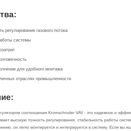
тва:
ь регулирования газового потока
работы системы
озатрат
олговечность
олнение для удобного монтажа
зличных отраслях промышленности
ие:
егулятором соотношения Kromschroder VAV - это надежное и эффек
ивает высокую точность регулирования, стабильность работы систе
ению, он легко монтируется и интегрируется в систему. Если вы