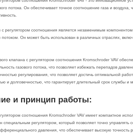
егулятором соотношения Kromschroder VAV - это инновационное ус
вого потока. Он обеспечивает точное соотношение газа и воздуха,
ивность.
н с регулятором соотношения является незаменимым компонентом 
 потоком. Он может быть использован в различных отраслях, вкл
вого клапана с регулятором соотношения Kromschroder VAV обесп
ьность газового потока, что позволяет избежать перепадов давлен
очностью регулирования, что позволяет достичь оптимальной работы
ью и долговечностью, что гарантирует длительный срок службы и
ие и принцип работы:
егулятором соотношения Kromschroder VAV имеет компактное испол
н специальным регулятором, который позволяет точно управлять с
фференциального давления, что обеспечивает высокую точность р