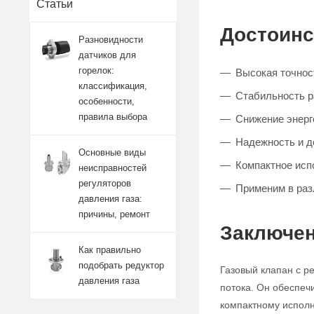
Статьи
Достоинс
Разновидности
датчиков для
горелок:
Высокая точност
классификация,
Стабильность 
особенности,
правила выбора
Снижение энерг
Надежность и д
Основные виды
Компактное исп
неисправностей
регуляторов
Применим в ра
давления газа:
причины, ремонт
Заключен
Как правильно
подобрать редуктор
Газовый клапан с р
давления газа
потока. Он обеспеч
компактному исполн