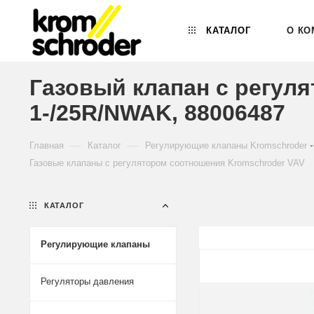
КАТАЛОГ
О КО
Газовый клапан с регул
1-/25R/NWAK, 88006487
—
—
Главная
Каталог
Регулирующие клапаны Kromschroder
Газовые клапаны с регулятором соотношения Kromschroder VAV
КАТАЛОГ
Регулирующие клапаны
Регуляторы давления