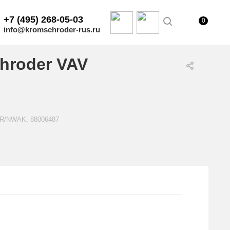
+7 (495) 268-05-03
0
info@kromschroder-rus.ru
hroder VAV
25R/NWAK, 88006487