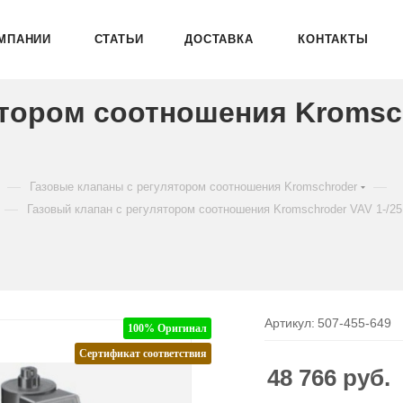
МПАНИИ
СТАТЬИ
ДОСТАВКА
КОНТАКТЫ
ятором соотношения Kromsc
—
—
Газовые клапаны с регулятором соотношения Kromschroder
—
Газовый клапан с регулятором соотношения Kromschroder VAV 1-/
Артикул:
507-455-649
100% Оригинал
Сертификат соответствия
48 766
руб.