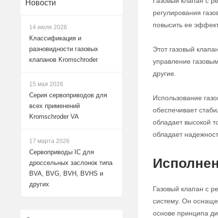
Газовый клапан с р
Новости
регулирования газо
повысить ее эффект
14 июля 2026
Классификация и
Этот газовый клапа
разновидности газовых
клапанов Kromschroder
управление газовым
другие.
15 мая 2026
Серия сервоприводов для
Использование газо
всех применений
обеспечивает стабил
Kromschroder VA
обладает высокой т
обладает надежност
17 марта 2026
Сервоприводы IC для
Исполнен
дроссельных заслонок типа
BVA, BVG, BVH, BVHS и
других
Газовый клапан с р
систему. Он оснаще
основе принципа ди