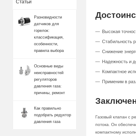
Статьи
Достоинс
Разновидности
датчиков для
горелок:
Высокая точност
классификация,
Стабильность 
особенности,
правила выбора
Снижение энерг
Надежность и д
Основные виды
Компактное исп
неисправностей
регуляторов
Применим в ра
давления газа:
причины, ремонт
Заключен
Как правильно
подобрать редуктор
Газовый клапан с р
давления газа
потока. Он обеспеч
компактному исполн