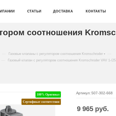
МПАНИИ
СТАТЬИ
ДОСТАВКА
КОНТАКТЫ
ятором соотношения Kromsc
—
—
Газовые клапаны с регулятором соотношения Kromschroder
—
Газовый клапан с регулятором соотношения Kromschroder VAV 1-/2
Артикул:
507-302-668
100% Оригинал
Сертификат соответствия
9 965
руб.