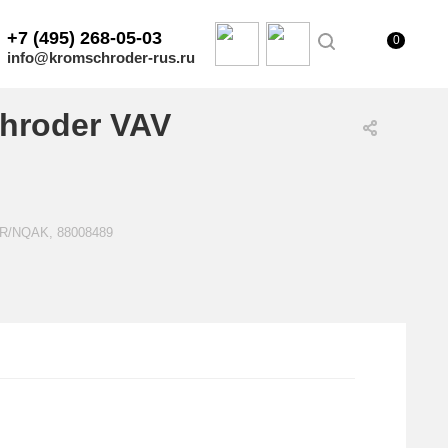
+7 (495) 268-05-03
0
info@kromschroder-rus.ru
hroder VAV
5R/NQAK, 88008489