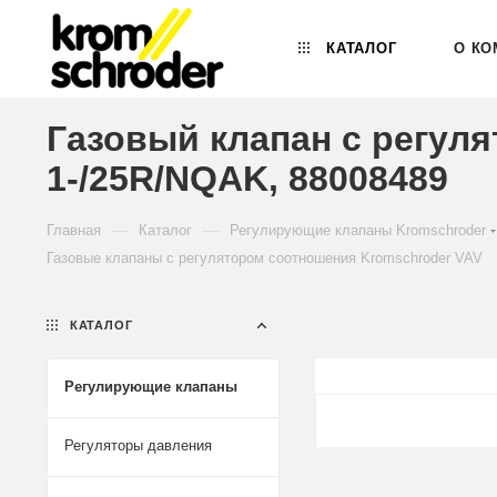
КАТАЛОГ
О КО
Газовый клапан с регул
1-/25R/NQAK, 88008489
—
—
Главная
Каталог
Регулирующие клапаны Kromschroder
Газовые клапаны с регулятором соотношения Kromschroder VAV
КАТАЛОГ
Регулирующие клапаны
Регуляторы давления