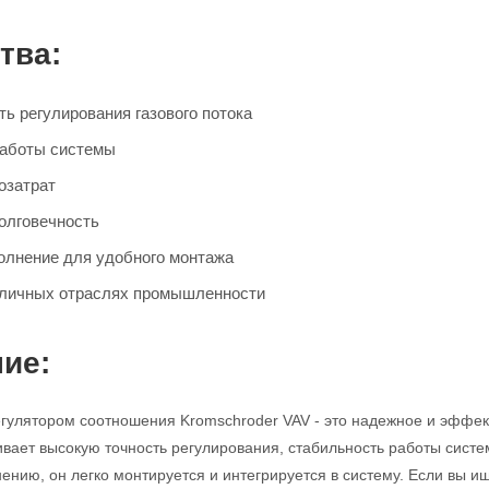
тва:
ь регулирования газового потока
работы системы
озатрат
олговечность
олнение для удобного монтажа
зличных отраслях промышленности
ие:
егулятором соотношения Kromschroder VAV - это надежное и эффек
ивает высокую точность регулирования, стабильность работы систе
ению, он легко монтируется и интегрируется в систему. Если вы