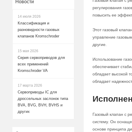
Газовый клапан с р
Новости
регулирования газо
повысить ее эффект
14 июля 2026
Классификация и
Этот газовый клапа
разновидности газовых
клапанов Kromschroder
управление газовым
другие.
15 мая 2026
Серия сервоприводов для
Использование газо
всех применений
обеспечивает стабил
Kromschroder VA
обладает высокой т
обладает надежност
17 марта 2026
Сервоприводы IC для
Исполнен
дроссельных заслонок типа
BVA, BVG, BVH, BVHS и
других
Газовый клапан с р
систему. Он оснаще
основе принципа ди