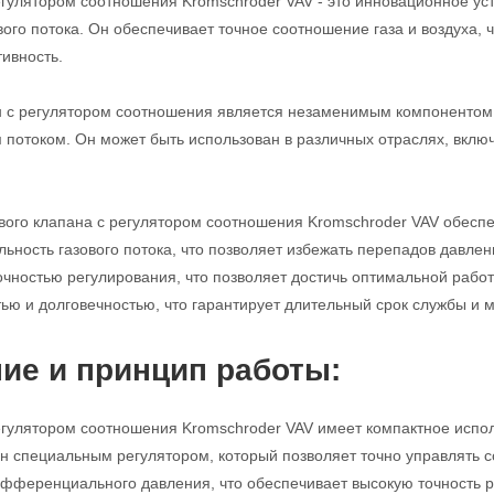
егулятором соотношения Kromschroder VAV - это инновационное ус
вого потока. Он обеспечивает точное соотношение газа и воздуха,
ивность.
н с регулятором соотношения является незаменимым компонентом 
 потоком. Он может быть использован в различных отраслях, вкл
вого клапана с регулятором соотношения Kromschroder VAV обесп
ьность газового потока, что позволяет избежать перепадов давлен
очностью регулирования, что позволяет достичь оптимальной работы
ью и долговечностью, что гарантирует длительный срок службы и
ие и принцип работы:
егулятором соотношения Kromschroder VAV имеет компактное испол
н специальным регулятором, который позволяет точно управлять с
фференциального давления, что обеспечивает высокую точность р