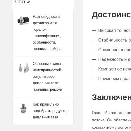
Статьи
Достоинс
Разновидности
датчиков для
горелок:
Высокая точност
классификация,
Стабильность 
особенности,
правила выбора
Снижение энерг
Надежность и д
Основные виды
Компактное исп
неисправностей
регуляторов
Применим в ра
давления газа:
причины, ремонт
Заключен
Как правильно
подобрать редуктор
Газовый клапан с р
давления газа
потока. Он обеспеч
компактному исполн