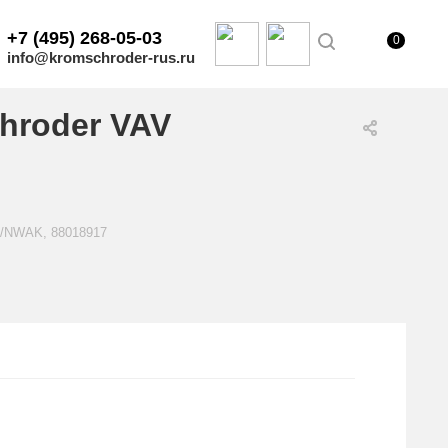
+7 (495) 268-05-03
0
info@kromschroder-rus.ru
hroder VAV
R/NWAK, 88018917