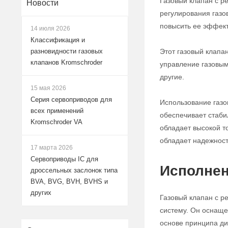
Газовый клапан с р
Новости
регулирования газо
повысить ее эффект
14 июля 2026
Классификация и
Этот газовый клапа
разновидности газовых
клапанов Kromschroder
управление газовым
другие.
15 мая 2026
Серия сервоприводов для
Использование газо
всех применений
обеспечивает стабил
Kromschroder VA
обладает высокой т
обладает надежност
17 марта 2026
Сервоприводы IC для
Исполнен
дроссельных заслонок типа
BVA, BVG, BVH, BVHS и
других
Газовый клапан с р
систему. Он оснаще
основе принципа ди