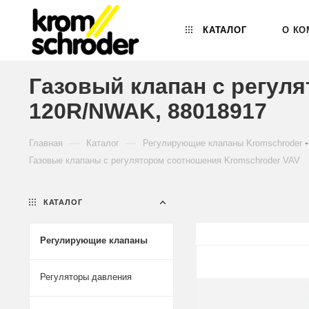
КАТАЛОГ
О КО
Газовый клапан с регул
120R/NWAK, 88018917
—
—
Главная
Каталог
Регулирующие клапаны Kromschroder
Газовые клапаны с регулятором соотношения Kromschroder VAV
КАТАЛОГ
Регулирующие клапаны
Регуляторы давления