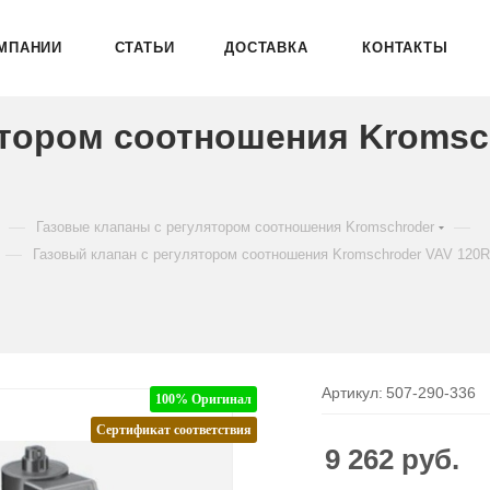
МПАНИИ
СТАТЬИ
ДОСТАВКА
КОНТАКТЫ
ятором соотношения Kromsc
—
—
Газовые клапаны с регулятором соотношения Kromschroder
—
Газовый клапан с регулятором соотношения Kromschroder VAV 120
Артикул:
507-290-336
100% Оригинал
Сертификат соответствия
9 262
руб.