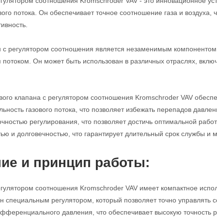
егулятором соотношения Kromschroder VAV - это инновационное ус
вого потока. Он обеспечивает точное соотношение газа и воздуха,
ивность.
н с регулятором соотношения является незаменимым компонентом 
 потоком. Он может быть использован в различных отраслях, вкл
вого клапана с регулятором соотношения Kromschroder VAV обесп
ьность газового потока, что позволяет избежать перепадов давлен
очностью регулирования, что позволяет достичь оптимальной работы
ью и долговечностью, что гарантирует длительный срок службы и
ие и принцип работы:
егулятором соотношения Kromschroder VAV имеет компактное испол
н специальным регулятором, который позволяет точно управлять с
фференциального давления, что обеспечивает высокую точность р