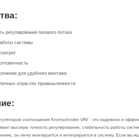
тва:
ь регулирования газового потока
работы системы
озатрат
олговечность
олнение для удобного монтажа
зличных отраслях промышленности
ие:
егулятором соотношения Kromschroder VAV - это надежное и эффек
ивает высокую точность регулирования, стабильность работы систе
ению, он легко монтируется и интегрируется в систему. Если вы