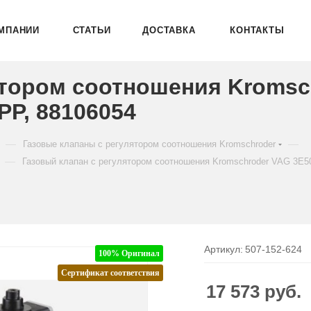
МПАНИИ
СТАТЬИ
ДОСТАВКА
КОНТАКТЫ
ятором соотношения Kromsc
P, 88106054
—
—
Газовые клапаны с регулятором соотношения Kromschroder
—
Газовый клапан с регулятором соотношения Kromschroder VAG 3
Артикул:
507-152-624
100% Оригинал
Сертификат соответствия
17 573
руб.