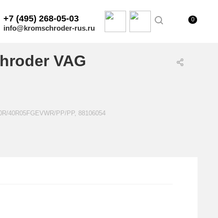
+7 (495) 268-05-03
0
info@kromschroder-rus.ru
hroder VAG
E50R/40R05FGEVWR/PP/PP, 88106054