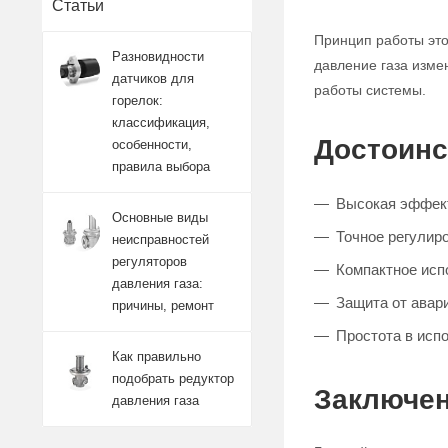
Статьи
Принцип работы это
Разновидности
давление газа изме
датчиков для
работы системы.
горелок:
классификация,
Достоинс
особенности,
правила выбора
Высокая эффект
Основные виды
Точное регулиро
неисправностей
регуляторов
Компактное исп
давления газа:
Защита от авар
причины, ремонт
Простота в исп
Как правильно
подобрать редуктор
Заключен
давления газа