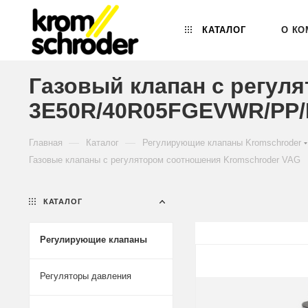
КАТАЛОГ
О КО
Газовый клапан с регул
3E50R/40R05FGEVWR/PP/P
—
—
Главная
Каталог
Регулирующие клапаны Kromschroder
Газовые клапаны с регулятором соотношения Kromschroder VAG
КАТАЛОГ
Регулирующие клапаны
Регуляторы давления