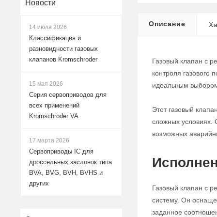
Новости
Описание
Ха
14 июля 2026
Классификация и
разновидности газовых
клапанов Kromschroder
Газовый клапан с р
контроля газового 
15 мая 2026
идеальным выбором
Серия сервоприводов для
всех применений
Этот газовый клапа
Kromschroder VA
сложных условиях. 
возможных аварийн
17 марта 2026
Сервоприводы IC для
Исполнен
дроссельных заслонок типа
BVA, BVG, BVH, BVHS и
других
Газовый клапан с р
систему. Он оснаще
заданное соотноше