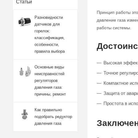
Статьи
Принцип работы это
Разновидности
давление газа изме
датчиков для
работы системы.
горелок:
классификация,
Достоинс
особенности,
правила выбора
Высокая эффект
Основные виды
Точное регулиро
неисправностей
регуляторов
Компактное исп
давления газа:
Защита от авар
причины, ремонт
Простота в исп
Как правильно
подобрать редуктор
Заключен
давления газа