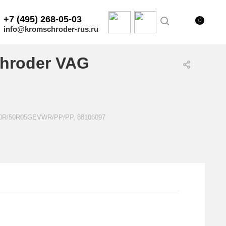
+7 (495) 268-05-03
0
info@kromschroder-rus.ru
hroder VAG
E40R/50R05GEVWR/PP/PP, 88106097