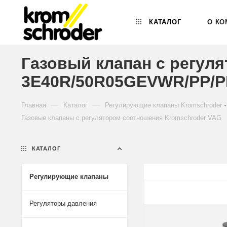
КАТАЛОГ
О КО
Газовый клапан с регул
3E40R/50R05GEVWR/PP/PP
—
—
Главная
Каталог
Регулирующие клапаны Kromschroder
Газовые клапаны с регулятором соотношения Kromschroder VAG
КАТАЛОГ
Регулирующие клапаны
Регуляторы давления