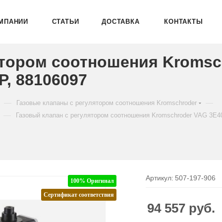
МПАНИИ
СТАТЬИ
ДОСТАВКА
КОНТАКТЫ
ятором соотношения Kromsc
, 88106097
—
—
Газовые клапаны с регулятором соотношения Kromschroder
—
Газовый клапан с регулятором соотношения Kromschroder VAG 3
Артикул:
507-197-906
100% Оригинал
Сертификат соответствия
94 557
руб.