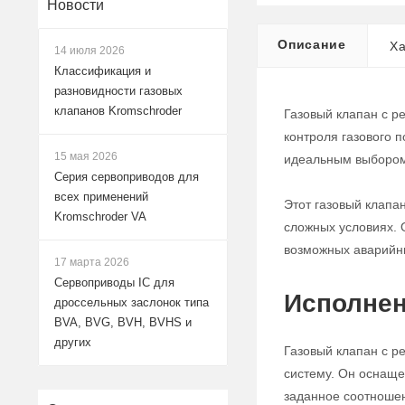
Новости
Описание
Ха
14 июля 2026
Классификация и
разновидности газовых
клапанов Kromschroder
Газовый клапан с р
контроля газового 
15 мая 2026
идеальным выбором
Серия сервоприводов для
всех применений
Этот газовый клапа
Kromschroder VA
сложных условиях. 
возможных аварийн
17 марта 2026
Сервоприводы IC для
Исполнен
дроссельных заслонок типа
BVA, BVG, BVH, BVHS и
других
Газовый клапан с р
систему. Он оснаще
заданное соотноше