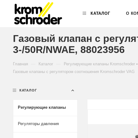
КАТАЛОГ
О КО
Газовый клапан с регул
3-/50R/NWAE, 88023956
—
—
Главная
Каталог
Регулирующие клапаны Kromschroder
Газовые клапаны с регулятором соотношения Kromschroder VAG
КАТАЛОГ
Регулирующие клапаны
Регуляторы давления