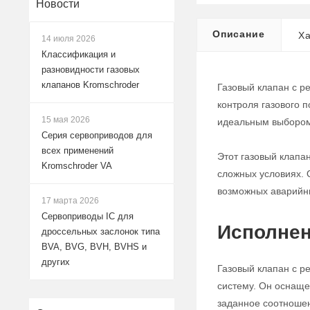
Новости
Описание
Ха
14 июля 2026
Классификация и
разновидности газовых
клапанов Kromschroder
Газовый клапан с р
контроля газового 
15 мая 2026
идеальным выбором
Серия сервоприводов для
всех применений
Этот газовый клапа
Kromschroder VA
сложных условиях. 
возможных аварийн
17 марта 2026
Сервоприводы IC для
Исполнен
дроссельных заслонок типа
BVA, BVG, BVH, BVHS и
других
Газовый клапан с р
систему. Он оснаще
заданное соотноше