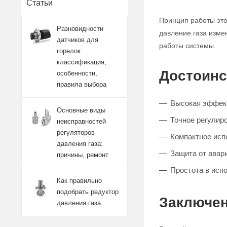
Статьи
Принцип работы это
Разновидности
давление газа изме
датчиков для
работы системы.
горелок:
классификация,
Достоинс
особенности,
правила выбора
Высокая эффект
Основные виды
Точное регулиро
неисправностей
регуляторов
Компактное исп
давления газа:
Защита от авар
причины, ремонт
Простота в исп
Как правильно
подобрать редуктор
Заключен
давления газа