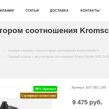
МПАНИИ
СТАТЬИ
ДОСТАВКА
КОНТАКТЫ
ятором соотношения Kromsc
—
—
Газовые клапаны с регулятором соотношения Kromschroder
—
Газовый клапан с регулятором соотношения Kromschroder VAG 3-/
Артикул:
507-381-199
100% Оригинал
Сертификат соответствия
9 475
руб.