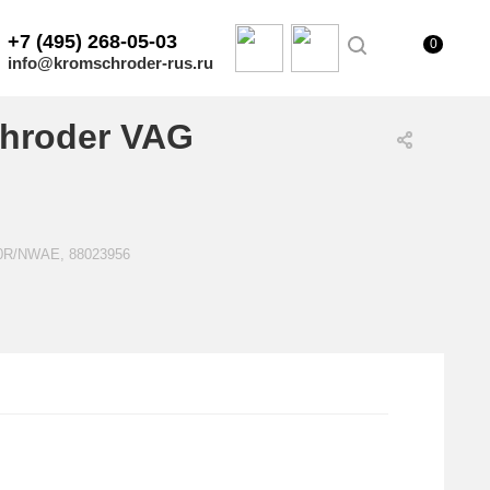
+7 (495) 268-05-03
0
info@kromschroder-rus.ru
hroder VAG
50R/NWAE, 88023956