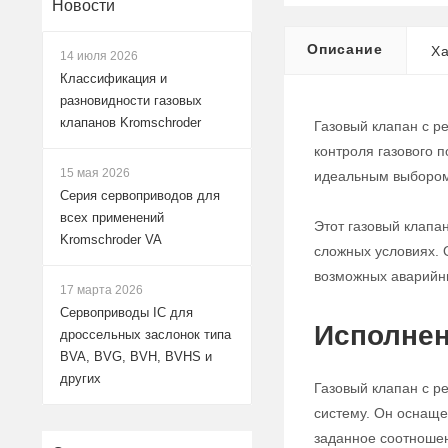
Новости
Описание
Ха
14 июля 2026
Классификация и
разновидности газовых
клапанов Kromschroder
Газовый клапан с р
контроля газового 
15 мая 2026
идеальным выбором
Серия сервоприводов для
всех применений
Этот газовый клапа
Kromschroder VA
сложных условиях. 
возможных аварийн
17 марта 2026
Сервоприводы IC для
Исполнен
дроссельных заслонок типа
BVA, BVG, BVH, BVHS и
других
Газовый клапан с р
систему. Он оснаще
заданное соотноше