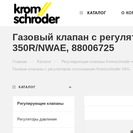
КАТАЛОГ
О КО
Газовый клапан с регул
350R/NWAE, 88006725
—
—
Главная
Каталог
Регулирующие клапаны Kromschroder
Газовые клапаны с регулятором соотношения Kromschroder VAG
КАТАЛОГ
Регулирующие клапаны
Регуляторы давления