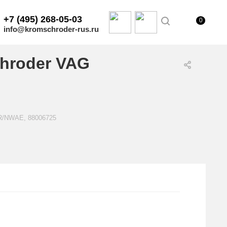
+7 (495) 268-05-03
0
info@kromschroder-rus.ru
hroder VAG
0R/NWAE, 88006725