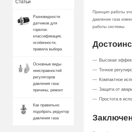
Статьи
Принцип работы это
Разновидности
давление газа изме
датчиков для
работы системы.
горелок:
классификация,
Достоинс
особенности,
правила выбора
Высокая эффект
Основные виды
Точное регулиро
неисправностей
регуляторов
Компактное исп
давления газа:
Защита от авар
причины, ремонт
Простота в исп
Как правильно
подобрать редуктор
Заключен
давления газа