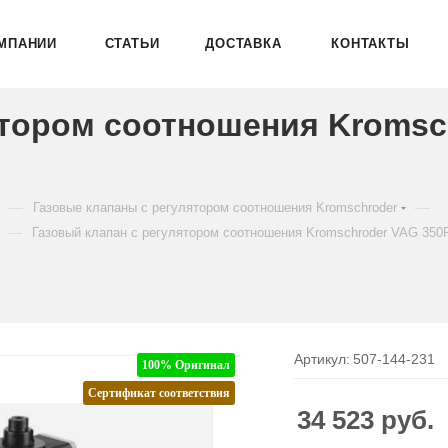
МПАНИИ
СТАТЬИ
ДОСТАВКА
КОНТАКТЫ
ятором соотношения Kromsc
—
—
Газовые клапаны с регулятором соотношения Kromschroder
—
Газовый клапан с регулятором соотношения Kromschroder VAG 35
Артикул:
507-144-231
100% Оригинал
Сертификат соответствия
34 523
руб.