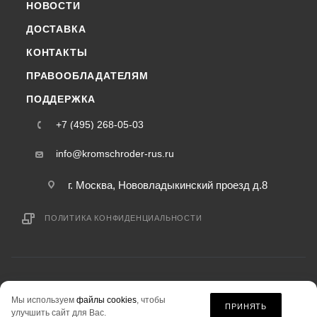
НОВОСТИ
ДОСТАВКА
КОНТАКТЫ
ПРАВООБЛАДАТЕЛЯМ
ПОДДЕРЖКА
+7 (495) 268-05-03
info@kromschroder-rus.ru
г. Москва, Нововладыкинский проезд д.8
ПОЛИТИКА КОНФИДЕНЦИАЛЬНОСТИ
2015-2026 © kromschroder-rus.ru — интернет-магазин
Мы используем
файлы cookies
, чтобы
информация на сайте «kromschroder-rus.ru» не является публичной офертой.
ПРИНЯТЬ
улучшить сайт для Вас.