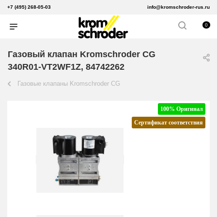
+7 (495) 268-05-03
info@kromschroder-rus.ru
0
Газовый клапан Kromschroder CG
340R01-VT2WF1Z, 84742262
Газовые клапаны Kromschroder CG
100% Оригинал
Сертификат соответствия