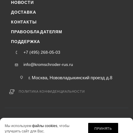
НОВОСТИ
ДОСТАВКА
КОНТАКТЫ
ПРАВООБЛАДАТЕЛЯМ
ПОДДЕРЖКА
+7 (495) 268-05-03
info@kromschroder-rus.ru
г. Москва, Нововладыкинский проезд д.8
ПОЛИТИКА КОНФИДЕНЦИАЛЬНОСТИ
2015-2026 © kromschroder-rus.ru — интернет-магазин
Мы используем
файлы cookies
, чтобы
информация на сайте «kromschroder-rus.ru» не является публичной офертой.
ПРИНЯТЬ
улучшить сайт для Вас.