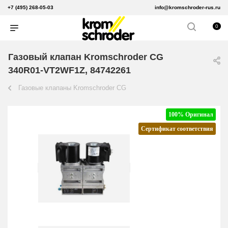
+7 (495) 268-05-03
info@kromschroder-rus.ru
0
Газовый клапан Kromschroder CG
340R01-VT2WF1Z, 84742261
Газовые клапаны Kromschroder CG
100% Оригинал
Сертификат соответствия