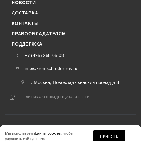
НОВОСТИ
ДОСТАВКА
КОНТАКТЫ
ПРАВООБЛАДАТЕЛЯМ
ПОДДЕРЖКА
+7 (495) 268-05-03
info@kromschroder-rus.ru
г. Москва, Нововладыкинский проезд д.8
ПОЛИТИКА КОНФИДЕНЦИАЛЬНОСТИ
2015-2026 © kromschroder-rus.ru — интернет-магазин
Мы используем
файлы cookies
, чтобы
информация на сайте «kromschroder-rus.ru» не является публичной офертой.
ПРИНЯТЬ
улучшить сайт для Вас.