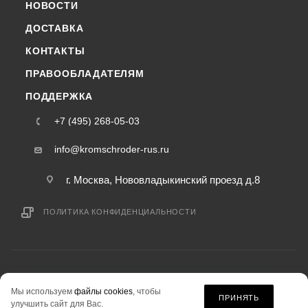
НОВОСТИ
ДОСТАВКА
КОНТАКТЫ
ПРАВООБЛАДАТЕЛЯМ
ПОДДЕРЖКА
+7 (495) 268-05-03
info@kromschroder-rus.ru
г. Москва, Нововладыкинский проезд д.8
ПОЛИТИКА КОНФИДЕНЦИАЛЬНОСТИ
2015-2026 © kromschroder-rus.ru — интернет-магазин
Мы используем
файлы cookies
, чтобы
информация на сайте «kromschroder-rus.ru» не является публичной офертой.
ПРИНЯТЬ
улучшить сайт для Вас.