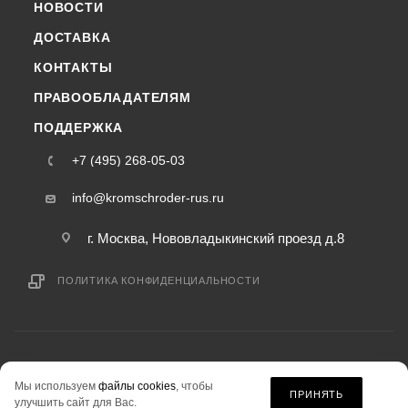
НОВОСТИ
ДОСТАВКА
КОНТАКТЫ
ПРАВООБЛАДАТЕЛЯМ
ПОДДЕРЖКА
+7 (495) 268-05-03
info@kromschroder-rus.ru
г. Москва, Нововладыкинский проезд д.8
ПОЛИТИКА КОНФИДЕНЦИАЛЬНОСТИ
2015-2026 © kromschroder-rus.ru — интернет-магазин
Мы используем
файлы cookies
, чтобы
информация на сайте «kromschroder-rus.ru» не является публичной офертой.
ПРИНЯТЬ
улучшить сайт для Вас.