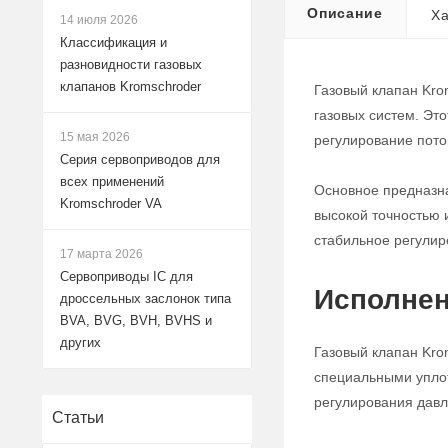
Описание
Ха
14 июля 2026
Классификация и
разновидности газовых
клапанов Kromschroder
Газовый клапан Kro
газовых систем. Эт
15 мая 2026
регулирование поток
Серия сервоприводов для
всех применений
Основное предназна
Kromschroder VA
высокой точностью 
стабильное регулир
17 марта 2026
Сервоприводы IC для
Исполнен
дроссельных заслонок типа
BVA, BVG, BVH, BVHS и
других
Газовый клапан Kro
специальными уплот
регулирования давле
Статьи