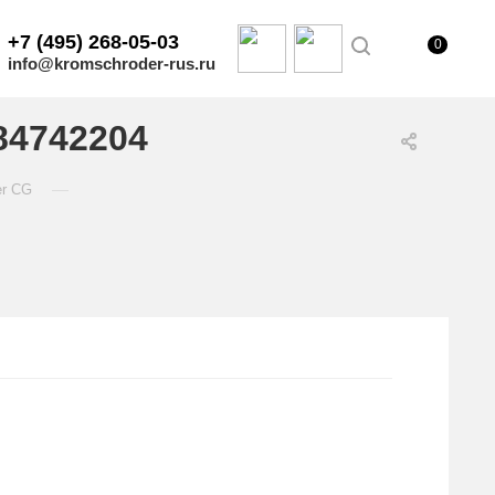
+7 (495) 268-05-03
0
info@kromschroder-rus.ru
84742204
—
er CG