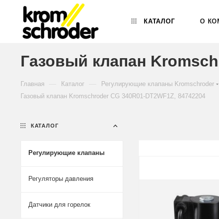
КАТАЛОГ
О КО
Газовый клапан Kromsch
—
—
Главная
Каталог
Регулирующие клапаны Kromschroder
Газовый клапан Kromschroder CG 340R01-DT2WF1Z, 84742204
КАТАЛОГ
Регулирующие клапаны
Регуляторы давления
Датчики для горелок