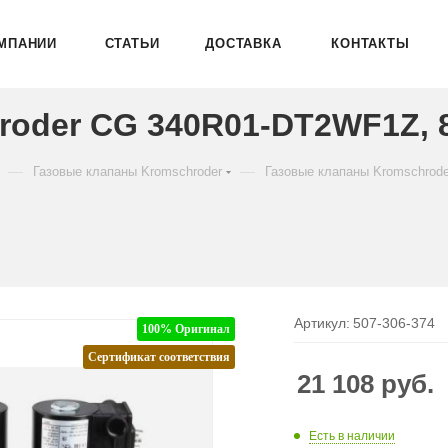
МПАНИИ
СТАТЬИ
ДОСТАВКА
КОНТАКТЫ
roder CG 340R01-DT2WF1Z, 
—
—
Газовые клапаны Kromschroder
Газовые клапаны Kromschrod
Артикул:
507-306-374
100% Оригинал
Сертификат соответствия
21 108
руб.
Есть в наличии