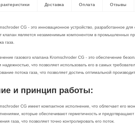
рактеристики
Доставка
Оплата
Отзывы
mschroder CG - это инновационное устройство, разработанное для
от клапан является незаменимым компонентом в промышленных про
а газа.
чение газового клапана Kromschroder CG - это обеспечение безопа
и надежностью, что позволяет использовать его в самых требовате
ование потока газа, что позволяет достичь оптимальной производи
ие и принцип работы:
mschroder CG имеет компактное исполнение, что облегчает его мо
нениями, которые обеспечивают герметичность и предотвращают у
ния газа, что позволяет точно контролировать его поток.