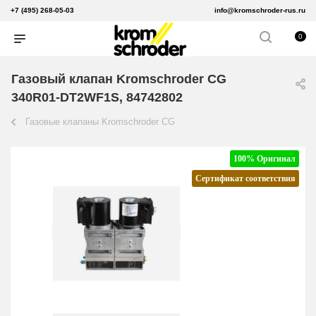
+7 (495) 268-05-03
info@kromschroder-rus.ru
0
Газовый клапан Kromschroder CG
340R01-DT2WF1S, 84742802
Газовые клапаны Kromschroder CG
100% Оригинал
Сертификат соответствия