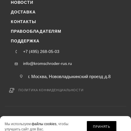
НОВОСТИ
ДОСТАВКА
КОНТАКТЫ
ПРАВООБЛАДАТЕЛЯМ
ПОДДЕРЖКА
+7 (495) 268-05-03
info@kromschroder-rus.ru
г. Москва, Нововладыкинский проезд д.8
ПОЛИТИКА КОНФИДЕНЦИАЛЬНОСТИ
2015-2026 © kromschroder-rus.ru — интернет-магазин
Мы используем
файлы cookies
, чтобы
информация на сайте «kromschroder-rus.ru» не является публичной офертой.
ПРИНЯТЬ
улучшить сайт для Вас.