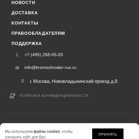
НОВОСТИ
ДОСТАВКА
КОНТАКТЫ
ПРАВООБЛАДАТЕЛЯМ
ПОДДЕРЖКА
+7 (495) 268-05-03
info@kromschroder-rus.ru
г. Москва, Нововладыкинский проезд д.8
ПОЛИТИКА КОНФИДЕНЦИАЛЬНОСТИ
2015-2026 © kromschroder-rus.ru — интернет-магазин
Мы используем
файлы cookies
, чтобы
информация на сайте «kromschroder-rus.ru» не является публичной офертой.
ПРИНЯТЬ
улучшить сайт для Вас.