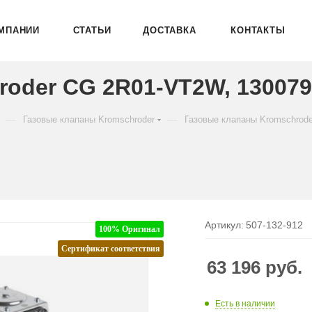
МПАНИИ
СТАТЬИ
ДОСТАВКА
КОНТАКТЫ
roder CG 2R01-VT2W, 13007
—
—
Газовые клапаны Kromschroder
Газовые клапаны Kromschrod
Артикул:
507-132-912
100% Оригинал
Сертификат соответствия
63 196
руб.
Есть в наличии