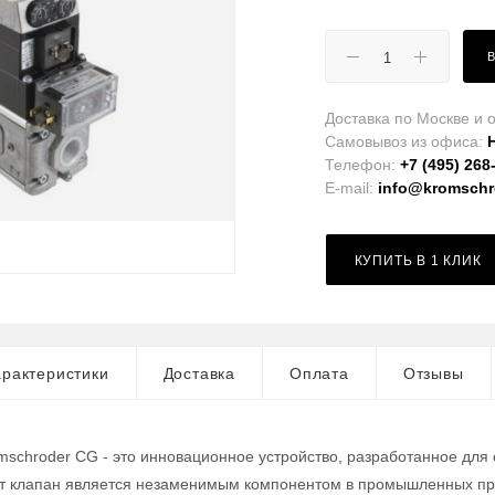
Доставка по Москве и о
Самовывоз из офиса:
Телефон:
+7 (495) 268
E-mail:
info@kromschro
КУПИТЬ В 1 КЛИК
рактеристики
Доставка
Оплата
Отзывы
mschroder CG - это инновационное устройство, разработанное для
от клапан является незаменимым компонентом в промышленных про