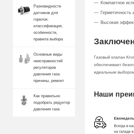
Компактное исп
Разновидности
Герметичность 
датчиков для
горелок:
Высокая эффект
классификация,
особенности,
Заключен
правила выбора
Основные виды
Газовый клапан Kro
неисправностей
обеспечивает безоп
регуляторов
идеальным выбором 
давления газа:
причины, ремонт
Наши преи
Как правильно
подобрать редуктор
давления газа
Еженедель
Всегда в н
на складе в