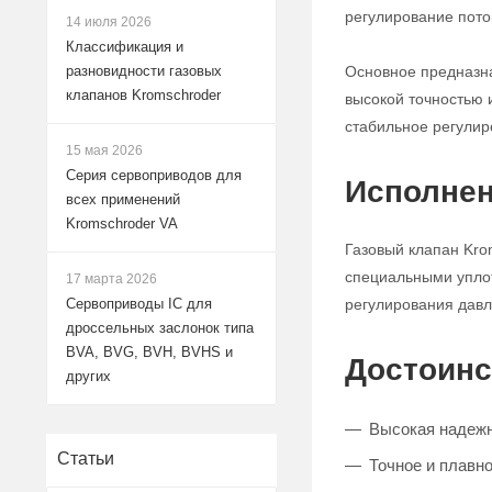
регулирование поток
14 июля 2026
Классификация и
Основное предназна
разновидности газовых
клапанов Kromschroder
высокой точностью 
стабильное регулир
15 мая 2026
Серия сервоприводов для
Исполнен
всех применений
Kromschroder VA
Газовый клапан Kro
специальными уплот
17 марта 2026
регулирования давле
Сервоприводы IC для
дроссельных заслонок типа
BVA, BVG, BVH, BVHS и
Достоинс
других
Высокая надежн
Статьи
Точное и плавно