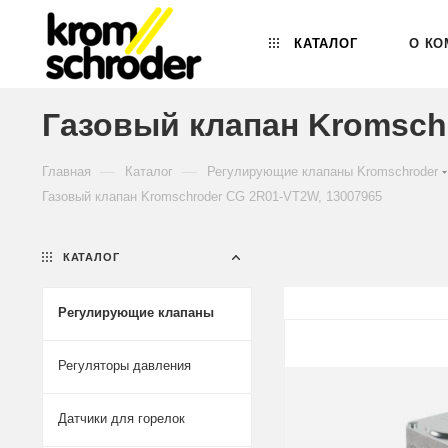
КАТАЛОГ
О КО
Газовый клапан Kromsch
—
—
Главная
Каталог
Регулирующие клапаны Kromschroder
Газовый клапан Kromschroder CG 2R01-VT2W, 13007965
КАТАЛОГ
Регулирующие клапаны
Регуляторы давления
Датчики для горелок