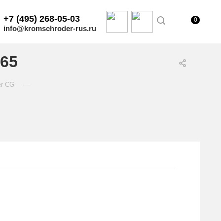
+7 (495) 268-05-03
0
info@kromschroder-rus.ru
965
—
er CG