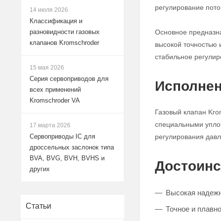
регулирование поток
14 июля 2026
Классификация и
Основное предназна
разновидности газовых
клапанов Kromschroder
высокой точностью 
стабильное регулир
15 мая 2026
Серия сервоприводов для
Исполнен
всех применений
Kromschroder VA
Газовый клапан Kro
специальными уплот
17 марта 2026
регулирования давле
Сервоприводы IC для
дроссельных заслонок типа
BVA, BVG, BVH, BVHS и
Достоинс
других
Высокая надежн
Статьи
Точное и плавно