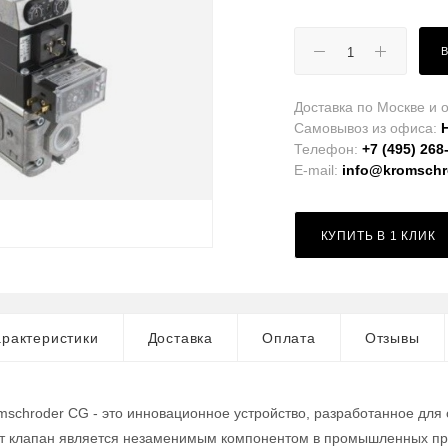
Доставка по Москве и о
Самовывоз из офиса:
Телефон:
+7 (495) 268
E-mail:
info@kromschro
КУПИТЬ В 1 КЛИК
рактеристики
Доставка
Оплата
Отзывы
mschroder CG - это инновационное устройство, разработанное для
от клапан является незаменимым компонентом в промышленных про