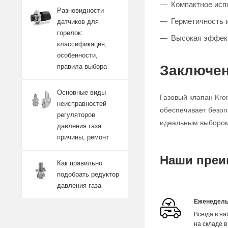
Компактное исп
Разновидности
Герметичность 
датчиков для
горелок:
Высокая эффект
классификация,
особенности,
Заключен
правила выбора
Основные виды
Газовый клапан Kro
неисправностей
обеспечивает безоп
регуляторов
идеальным выбором 
давления газа:
причины, ремонт
Наши преи
Как правильно
подобрать редуктор
давления газа
Еженедель
Всегда в н
на складе в