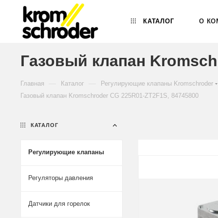
КАТАЛОГ
О КО
Газовый клапан Kromsch
—
—
Главная
Каталог
Регулирующие клапаны Kromschroder
Газовый клапан Kromschroder CG 225R01-ZT2F1S, 84745800
КАТАЛОГ
Регулирующие клапаны
Регуляторы давления
Датчики для горелок