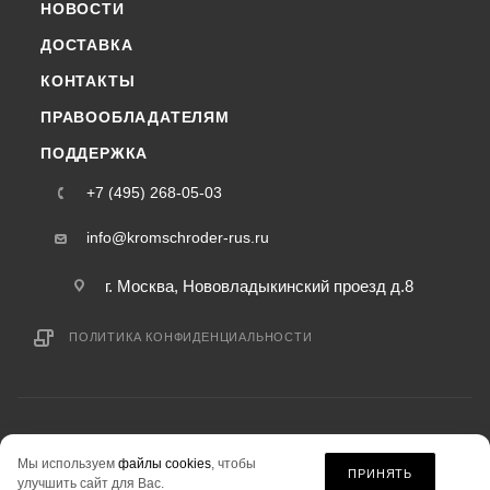
НОВОСТИ
ДОСТАВКА
КОНТАКТЫ
ПРАВООБЛАДАТЕЛЯМ
ПОДДЕРЖКА
+7 (495) 268-05-03
info@kromschroder-rus.ru
г. Москва, Нововладыкинский проезд д.8
ПОЛИТИКА КОНФИДЕНЦИАЛЬНОСТИ
2015-2026 © kromschroder-rus.ru — интернет-магазин
Мы используем
файлы cookies
, чтобы
информация на сайте «kromschroder-rus.ru» не является публичной офертой.
ПРИНЯТЬ
улучшить сайт для Вас.