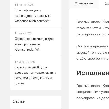
Описание
Ха
14 июля 2026
Классификация и
разновидности газовых
клапанов Kromschroder
Газовый клапан Kro
газовых систем. Эт
15 мая 2026
регулирование поток
Серия сервоприводов для
всех применений
Основное предназна
Kromschroder VA
высокой точностью 
стабильное регулир
17 марта 2026
Сервоприводы IC для
Исполнен
дроссельных заслонок типа
BVA, BVG, BVH, BVHS и
других
Газовый клапан Kro
специальными уплот
регулирования давле
Статьи