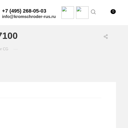
+7 (495) 268-05-03
0
info@kromschroder-rus.ru
7100
—
er CG
.