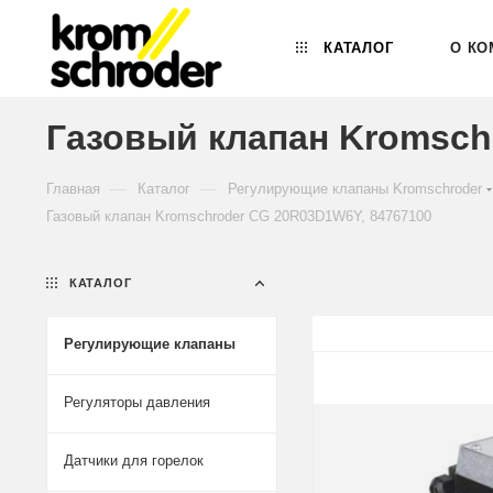
КАТАЛОГ
О КО
Газовый клапан Kromsch
—
—
Главная
Каталог
Регулирующие клапаны Kromschroder
Газовый клапан Kromschroder CG 20R03D1W6Y, 84767100
КАТАЛОГ
Регулирующие клапаны
Регуляторы давления
Датчики для горелок