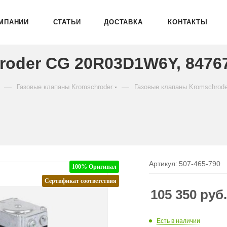
МПАНИИ
СТАТЬИ
ДОСТАВКА
КОНТАКТЫ
roder CG 20R03D1W6Y, 8476
—
—
Газовые клапаны Kromschroder
Газовые клапаны Kromschrod
Артикул:
507-465-790
100% Оригинал
Сертификат соответствия
105 350
руб
Есть в наличии