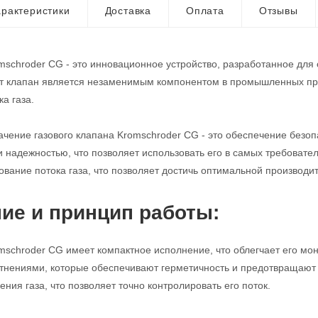
рактеристики
Доставка
Оплата
Отзывы
mschroder CG - это инновационное устройство, разработанное для
от клапан является незаменимым компонентом в промышленных про
а газа.
чение газового клапана Kromschroder CG - это обеспечение безопа
и надежностью, что позволяет использовать его в самых требовате
ование потока газа, что позволяет достичь оптимальной производи
ие и принцип работы:
mschroder CG имеет компактное исполнение, что облегчает его мо
нениями, которые обеспечивают герметичность и предотвращают у
ния газа, что позволяет точно контролировать его поток.