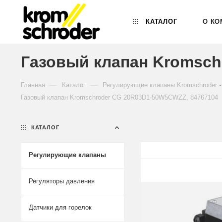
КАТАЛОГ
О КО
Газовый клапан Kromsch
—
—
Главная
Каталог
Регулирующие клапаны Kromschroder
Газовый клапан Kromschroder CG 20R03D1-50W5CWZZ, 84767104
КАТАЛОГ
Регулирующие клапаны
Регуляторы давления
Датчики для горелок