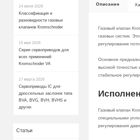
Описание
Ха
14 июля 2026
Классификация и
разновидности газовых
клапанов Kromschroder
Газовый клапан Kro
газовых систем. Эт
15 мая 2026
регулирование поток
Серия сервоприводов для
всех применений
Основное предназна
Kromschroder VA
высокой точностью 
стабильное регулир
17 марта 2026
Сервоприводы IC для
Исполнен
дроссельных заслонок типа
BVA, BVG, BVH, BVHS и
других
Газовый клапан Kro
специальными уплот
регулирования давле
Статьи