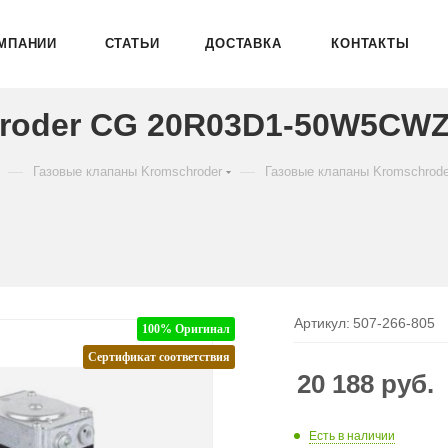
МПАНИИ
СТАТЬИ
ДОСТАВКА
КОНТАКТЫ
roder CG 20R03D1-50W5CWZ
—
—
Газовые клапаны Kromschroder
Газовые клапаны Kromschrod
Артикул:
507-266-805
100% Оригинал
Сертификат соответствия
20 188
руб.
Есть в наличии