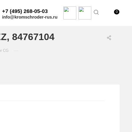
+7 (495) 268-05-03
0
info@kromschroder-rus.ru
Z, 84767104
—
er CG