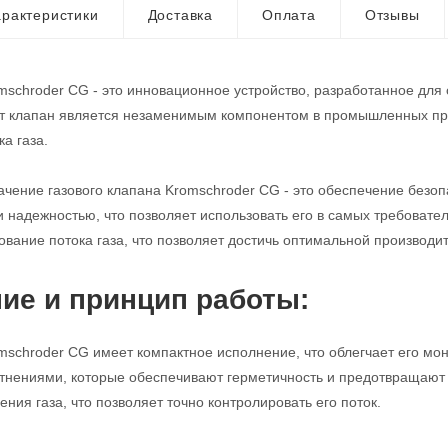
рактеристики
Доставка
Оплата
Отзывы
mschroder CG - это инновационное устройство, разработанное для
от клапан является незаменимым компонентом в промышленных про
а газа.
чение газового клапана Kromschroder CG - это обеспечение безопа
и надежностью, что позволяет использовать его в самых требовате
ование потока газа, что позволяет достичь оптимальной производи
ие и принцип работы:
mschroder CG имеет компактное исполнение, что облегчает его мо
нениями, которые обеспечивают герметичность и предотвращают у
ния газа, что позволяет точно контролировать его поток.