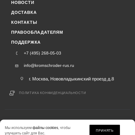
НОВОСТИ
ДОСТАВКА
КОНТАКТЫ
ПРАВООБЛАДАТЕЛЯМ
ПОДДЕРЖКА
+7 (495) 268-05-03
info@kromschroder-rus.ru
г. Москва, Нововладыкинский проезд д.8
ПОЛИТИКА КОНФИДЕНЦИАЛЬНОСТИ
2015-2026 © kromschroder-rus.ru — интернет-магазин
Мы используем
файлы cookies
, чтобы
информация на сайте «kromschroder-rus.ru» не является публичной офертой.
ПРИНЯТЬ
улучшить сайт для Вас.