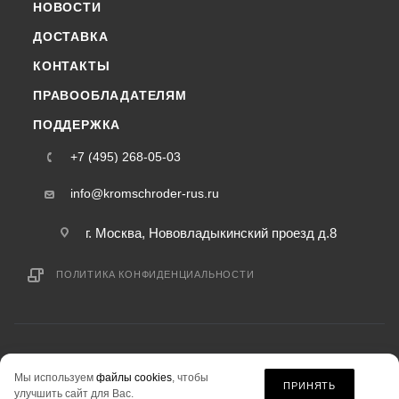
НОВОСТИ
ДОСТАВКА
КОНТАКТЫ
ПРАВООБЛАДАТЕЛЯМ
ПОДДЕРЖКА
+7 (495) 268-05-03
info@kromschroder-rus.ru
г. Москва, Нововладыкинский проезд д.8
ПОЛИТИКА КОНФИДЕНЦИАЛЬНОСТИ
2015-2026 © kromschroder-rus.ru — интернет-магазин
Мы используем
файлы cookies
, чтобы
информация на сайте «kromschroder-rus.ru» не является публичной офертой.
ПРИНЯТЬ
улучшить сайт для Вас.