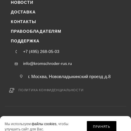
НОВОСТИ
ДОСТАВКА
КОНТАКТЫ
ПРАВООБЛАДАТЕЛЯМ
ПОДДЕРЖКА
+7 (495) 268-05-03
info@kromschroder-rus.ru
г. Москва, Нововладыкинский проезд д.8
ПОЛИТИКА КОНФИДЕНЦИАЛЬНОСТИ
2015-2026 © kromschroder-rus.ru — интернет-магазин
Мы используем
файлы cookies
, чтобы
информация на сайте «kromschroder-rus.ru» не является публичной офертой.
ПРИНЯТЬ
улучшить сайт для Вас.